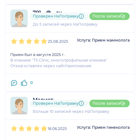
791....@....ru
Проверен НаПоправку
После записи
1 оценка
До 5 записей через НаПоправку
1
2
3
4
5
Услуга: Прием маммолога
25.08.2025
Прием был в августе 2025 г.
В клинике "TS Clinic, многопрофильная клиника"
Отзыв оставлен через сайт/приложение
0
Мариет
Проверен НаПоправку
После записи
2 оценки
Больше 10 записей через НаПоправку
1
2
3
4
5
Услуга: Прием гинеколога
16.06.2025