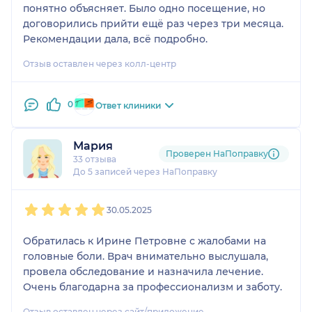
понятно объясняет. Было одно посещение, но
договорились прийти ещё раз через три месяца.
Рекомендации дала, всё подробно.
Отзыв оставлен через колл-центр
0
Ответ клиники
Мария
Проверен НаПоправку
33 отзыва
До 5 записей через НаПоправку
1
2
3
4
5
30.05.2025
Обратилась к Ирине Петровне с жалобами на
головные боли. Врач внимательно выслушала,
провела обследование и назначила лечение.
Очень благодарна за профессионализм и заботу.
Отзыв оставлен через сайт/приложение