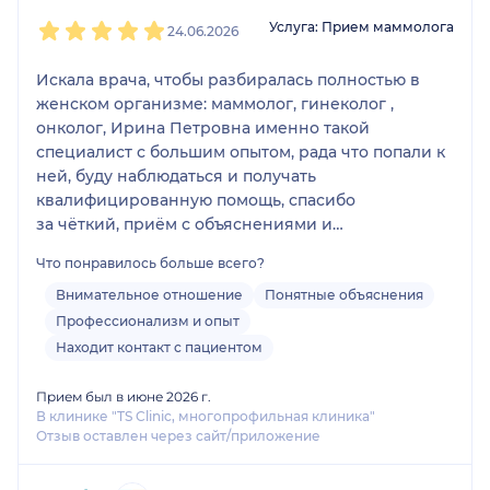
1
2
3
4
5
Услуга: Прием маммолога
24.06.2026
Искала врача, чтобы разбиралась полностью в
женском организме: маммолог, гинеколог ,
онколог, Ирина Петровна именно такой
специалист с большим опытом, рада что попали к
ней, буду наблюдаться и получать
квалифицированную помощь, спасибо
за чёткий, приём с объяснениями и
рекомендациями!
Что понравилось больше всего?
Внимательное отношение
Понятные объяснения
Профессионализм и опыт
Находит контакт с пациентом
Прием был в июне 2026 г.
В клинике "TS Clinic, многопрофильная клиника"
Отзыв оставлен через сайт/приложение