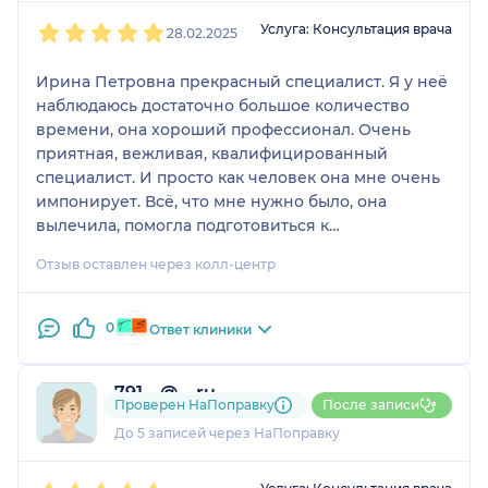
1
2
3
4
5
Услуга: Консультация врача
28.02.2025
Ирина Петровна прекрасный специалист. Я у неё
наблюдаюсь достаточно большое количество
времени, она хороший профессионал. Очень
приятная, вежливая, квалифицированный
специалист. И просто как человек она мне очень
импонирует. Всё, что мне нужно было, она
вылечила, помогла подготовиться к
беременности. Сейчас я у неё наблюдаюсь, она
Отзыв оставлен через колл-центр
меня полностью устраивает. Всем её рекомендую.
0
Ответ клиники
791....@....ru
Проверен НаПоправку
После записи
1 отзыв
До 5 записей через НаПоправку
1
2
3
4
5