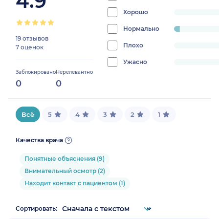
4.9
96.15384615
Хорошо
progress:
0%
Нормально
progress:
19 отзывов
3.8461538461538463%
Плохо
progress:
7 оценок
0%
Ужасно
progress:
Заблокировано
Нерелевантно
0%
0
0
Всё
5
4
3
2
1
Качества врача
Понятные объяснения (9)
Внимательный осмотр (2)
Находит контакт с пациентом (1)
Сортировать: