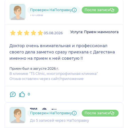
792....@....ru
Проверен НаПоправку
После записи
1 отзыв
1
2
3
4
5
Услуга: Прием маммолога
05.08.2026
Доктор очень внимательная и профессионал
своего дела заметно сразу приехала с Дагестана
именно на прием к ней советую !!
Прием был в августе 2026 г.
В клинике "TS Clinic, многопрофильная клиника"
Отзыв оставлен через сайт/приложение
0
791....@....ru
Проверен НаПоправку
После записи
3 отзыва
До 5 записей через НаПоправку