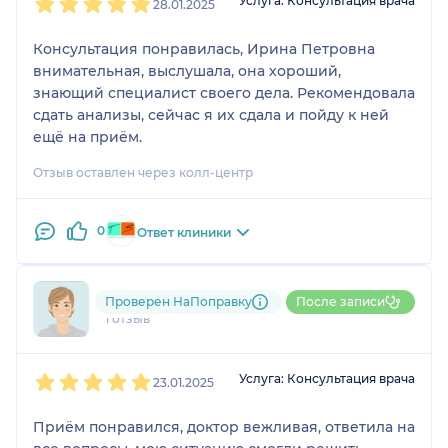
Услуга: Консультация врача
28.01.2025
Консультация понравилась, Ирина Петровна
внимательная, выслушала, она хороший,
знающий специалист своего дела. Рекомендовала
сдать анализы, сейчас я их сдала и пойду к ней
ещё на приём.
Отзыв оставлен через колл-центр
0
Ответ клиники
Наталья
Проверен НаПоправку
После записи
1 отзыв
1
2
3
4
5
Услуга: Консультация врача
23.01.2025
Приём понравился, доктор вежливая, ответила на