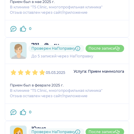
Прием был в мае 2025 г.
В клинике "TS Clinic, многопрофильная клиника"
Отзыв оставлен через сайт/приложение
0
791....@....ru
Проверен НаПоправку
После записи
1 оценка
До 5 записей через НаПоправку
1
2
3
4
5
Услуга: Прием маммолога
05.03.2025
Прием был в феврале 2025 г.
В клинике "TS Clinic, многопрофильная клиника"
Отзыв оставлен через сайт/приложение
0
Юлия
Проверен НаПоправку
После записи