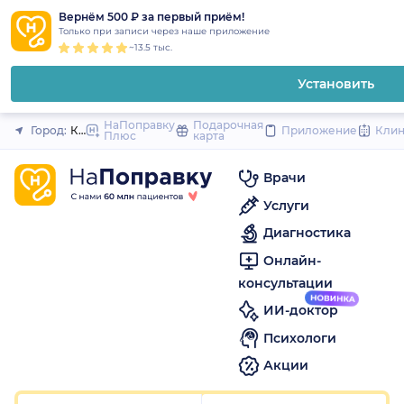
1
2
3
4
5
1
2
3
4
5
1
2
3
4
5
to
Вернём 500 ₽ за первый приём!
Закрыть
Только при записи через наше приложение
content
~13.5 тыс.
Установить
НаПоправку
Подарочная
Город:
Краснодар
Приложение
Кли
Плюс
карта
Врачи
Услуги
Диагностика
Онлайн-
консультации
ИИ-доктор
Психологи
Акции