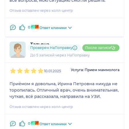
все вопросы, мою ситуацию смогли решить.
Отзыв оставлен через колл-центр
0
Ответ клиники
Татьяна
Проверен НаПоправку
После записи
1 отзыв
До 5 записей через НаПоправку
1
2
3
4
5
Услуга: Прием маммолога
10.01.2025
Приёмом я довольна, Ирина Петровна никуда не
торопилась. Отличный врач, очень внимательная,
чуткая, всё рассказала, направила на УЗИ.
Отзыв оставлен через колл-центр
0
Ответ клиники