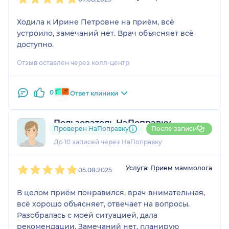
Ходила к Ирине Петровне на приём, всё
устроило, замечаний нет. Врач объясняет всё
доступно.
Отзыв оставлен через колл-центр
0
Ответ клиники
Пользователь НаПоправку
Проверен НаПоправку
После записи
1 отзыв
До 10 записей через НаПоправку
1
2
3
4
5
Услуга: Прием маммолога
05.08.2025
В целом приём понравился, врач внимательная,
всё хорошо объясняет, отвечает на вопросы.
Разобралась с моей ситуацией, дала
рекомендации. Замечаний нет, планирую