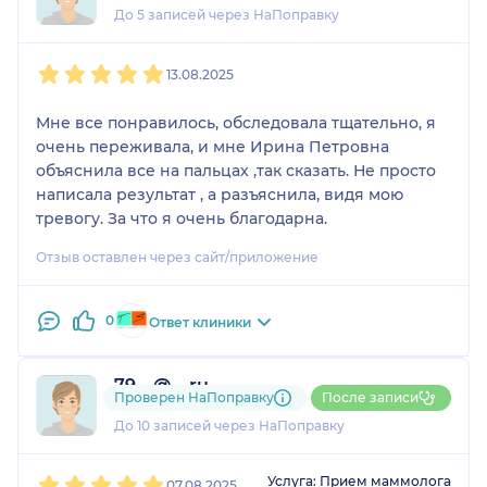
До 5 записей через НаПоправку
1
2
3
4
5
13.08.2025
Мне все понравилось, обследовала тщательно, я
очень переживала, и мне Ирина Петровна
объяснила все на пальцах ,так сказать. Не просто
написала результат , а разъяснила, видя мою
тревогу. За что я очень благодарна.
Отзыв оставлен через сайт/приложение
0
Ответ клиники
79....@....ru
Проверен НаПоправку
После записи
1 отзыв
До 10 записей через НаПоправку
1
2
3
4
5
Услуга: Прием маммолога
07.08.2025