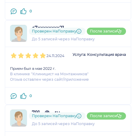
0
+7xxxxxxxx21
Проверен НаПоправку
После записи
1 оценка
До 5 записей через НаПоправку
1
2
3
4
5
Услуга: Консультация врача
24.11.2024
Прием был в мае 2022 г.
В клинике "Клиницист на Монтажников"
Отзыв оставлен через сайт/приложение
0
791....@....ru
Проверен НаПоправку
После записи
1 оценка
До 5 записей через НаПоправку
1
2
3
4
5