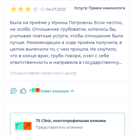
1
2
3
4
5
Услуга: Прием маммолога
04.07.2025
Была на приёме у Ирины Петровны. Если честно,
не особо. Отношение грубоватое, хотелось бы,
учитывая платные услуги, чтобы отношение было
лучше. Рекомендации в ходе приёма получила, в
целом вылечили то, с чем пришла. Но смутило,
что в конце врач, грубо говоря, снял с себя
ответственность и направила в государственную
больницу, чтобы я там дальше наблюдалась.
Отзыв оставлен через колл-центр
1
Ответ клиники
TS Clinic, многопрофильная клиника
Представитель клиники