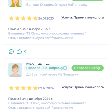
1 оценка
Больше 10 записей через НаПоправку
1
2
3
4
5
Услуга: Прием гинеколога
24.01.2025
Прием был в январе 2025 г.
В клинике "TS Clinic, многопрофильная клиника"
Отзыв оставлен через сайт/приложение
0
798....@....ru
Проверен НаПоправку
После записи
1 оценка
До 5 записей через НаПоправку
1
2
3
4
5
Услуга: Прием гинеколога
09.12.2024
Прием был в декабре 2024 г.
В клинике "TS Clinic, многопрофильная клиника"
Отзыв оставлен через сайт/приложение