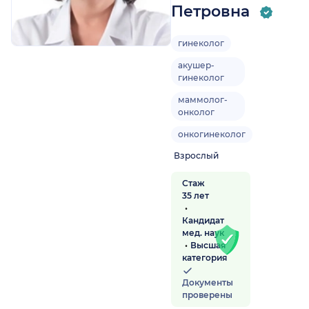
Петровна
гинеколог
акушер-
гинеколог
маммолог-
онколог
а)
онкогинеколог
Взрослый
Стаж
35 лет
Кандидат
мед. наук
Высшая
категория
Документы
проверены