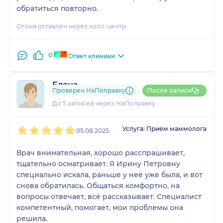
обратиться повторно.
Отзыв оставлен через колл-центр
0
Ответ клиники
Елена
Проверен НаПоправку
После записи
1 отзыв
До 5 записей через НаПоправку
1
2
3
4
5
Услуга: Прием маммолога
05.08.2025
Врач внимательная, хорошо расспрашивает,
тщательно осматривает. Я Ирину Петровну
специально искала, раньше у неё уже была, и вот
снова обратилась. Общаться комфортно, на
вопросы отвечает, всё рассказывает. Специалист
компетентный, помогает, мои проблемы она
решила.