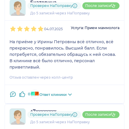
Екатерина
Проверен НаПоправку
После записи
1 отзыв
До 5 записей через НаПоправку
1
2
3
4
5
Услуга: Прием маммолога
04.07.2025
На приёме у Ирины Петровны всё отлично, всё
прекрасно, понравилось. Высший балл. Если
потребуется, обязательно обращусь к ней снова.
В клинике всё было отлично, персонал
приветливый.
Отзыв оставлен через колл-центр
0
Ответ клиники
+7xxxxxxxx
Проверен НаПоправку
После записи
1 отзыв
До 5 записей через НаПоправку