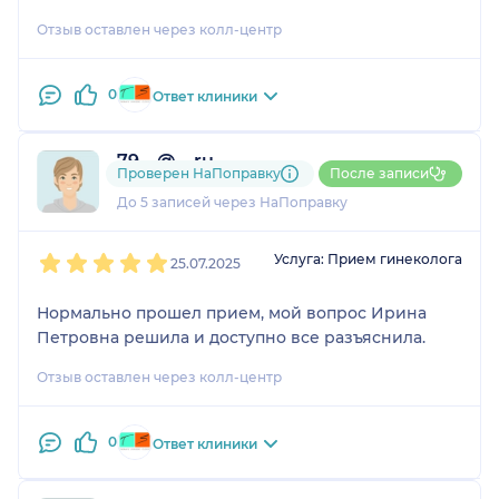
Отзыв оставлен через колл-центр
0
Ответ клиники
79....@....ru
Проверен НаПоправку
После записи
1 отзыв
и
1 оценка
До 5 записей через НаПоправку
1
2
3
4
5
Услуга: Прием гинеколога
25.07.2025
Нормально прошел прием, мой вопрос Ирина
Петровна решила и доступно все разъяснила.
Отзыв оставлен через колл-центр
0
Ответ клиники