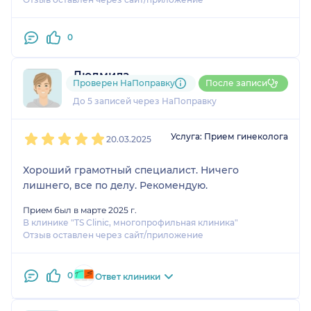
0
Людмила
Проверен НаПоправку
После записи
1 отзыв
До 5 записей через НаПоправку
1
2
3
4
5
Услуга: Прием гинеколога
20.03.2025
Хороший грамотный специалист. Ничего
лишнего, все по делу. Рекомендую.
Прием был в марте 2025 г.
В клинике "TS Clinic, многопрофильная клиника"
Отзыв оставлен через сайт/приложение
0
Ответ клиники