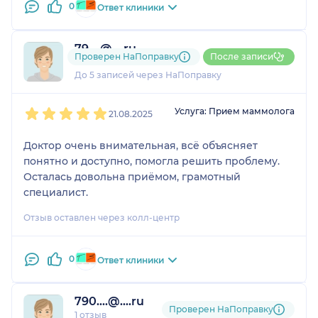
0
Ответ клиники
79....@....ru
Проверен НаПоправку
После записи
1 отзыв
До 5 записей через НаПоправку
1
2
3
4
5
Услуга: Прием маммолога
21.08.2025
Доктор очень внимательная, всё объясняет
понятно и доступно, помогла решить проблему.
Осталась довольна приёмом, грамотный
специалист.
Отзыв оставлен через колл-центр
0
Ответ клиники
790....@....ru
Проверен НаПоправку
1 отзыв