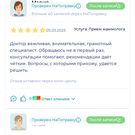
Мария
Проверен НаПоправку
После записи
8 отзывов
и
2 оценки
Больше 40 записей через НаПоправку
1
2
3
4
5
Услуга: Прием маммолога
05.03.2025
Доктор вежливая, внимательная, грамотный
специалист. Обращаюсь не в первый раз,
консультации помогают, рекомендации даёт
чёткие. Вопросы, с которыми прихожу, удаётся
решить.
Отзыв оставлен через колл-центр
0
Ответ клиники
791....@....ru
Проверен НаПоправку
После записи
1 отзыв