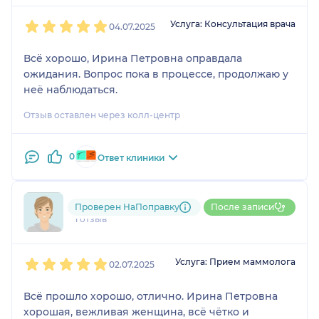
1
2
3
4
5
Услуга: Консультация врача
04.07.2025
Всё хорошо, Ирина Петровна оправдала
ожидания. Вопрос пока в процессе, продолжаю у
неё наблюдаться.
Отзыв оставлен через колл-центр
0
Ответ клиники
791....@....ru
Проверен НаПоправку
После записи
1 отзыв
1
2
3
4
5
Услуга: Прием маммолога
02.07.2025
Всё прошло хорошо, отлично. Ирина Петровна
хорошая, вежливая женщина, всё чётко и