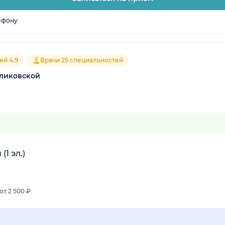
ефону
ей 4.9
Врачи 25 специальностей
гликовской
1 эл.)
от 2 500 ₽