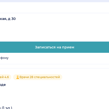
кая, д 30
Записаться на прием
ефону
ей 4.6
Врачи 28 специальностей
оде
1 эл.)