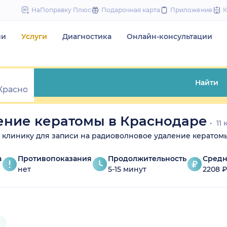
to
НаПоправку Плюс
Подарочная карта
Приложение
content
чи
Услуги
Диагностика
Онлайн-консультации
Найти
ение кератомы в Краснодаре
11 
те клинику для записи на радиоволновое удаление кератомы
а
Противопоказания
Продолжительность
Средн
нет
5-15 минут
2208 