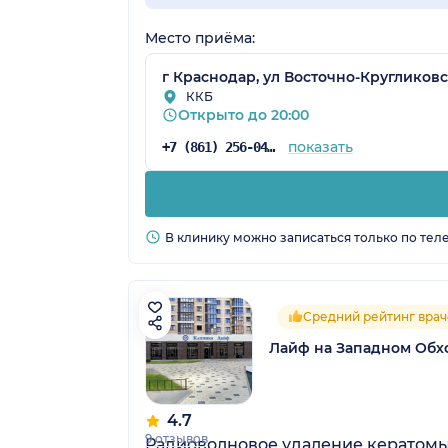
Место приёма:
г Краснодар, ул Восточно-Кругликовс
ККБ
Открыто до 20:00
показать
+7 (861) 256-04-07
В клинику можно записаться только по тел
Средний рейтинг врач
Лайф на Западном Обх
4.7
9 отзывов
Радиоволновое удаление кератомы (