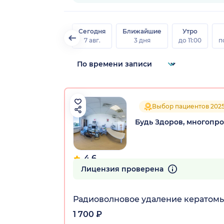
Сегодня
Ближайшие
Утро
7 авг.
3 дня
до 11:00
п
Выбор пациентов 202
Будь Здоров, многопр
4.6
90 отзывов
Лицензия проверена
Радиоволновое удаление кератомы (
1 700 ₽