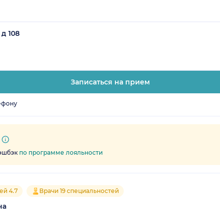
 д 108
Записаться на прием
ефону
кэшбэк
по программе лояльности
ей 4.7
Врачи 19 специальностей
на