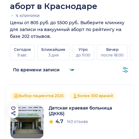
аборт в Краснодаре
4 клиники
Цены от 805 руб. до 5500 руб.. Выберите клинику
для записи на вакуумный аборт по рейтингу на
базе 202 отзывов.
Сегодня
Ближайшие
Утро
Вечер
В
9 авг.
3 дня
до 11:00
после 18:00
8 а
Выбор пациентов 2025
Более 300 врачей
Детская краевая больница
(ДККБ)
4.7
143 отзыва