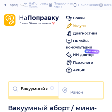
to
НаПоправку
Подарочная
Город:
Краснодар
Приложение
Кли
Плюс
карта
Закрыть
content
Врачи
Услуги
Диагностика
Онлайн-
консультации
ИИ-доктор
Психологи
Акции
Очистить
Вакуумный аборт / мини-