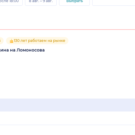
осле 18:00
8 авг. – 9 авг.
Выбрать
5
130 лет работаем на рынке
ина на Ломоносова