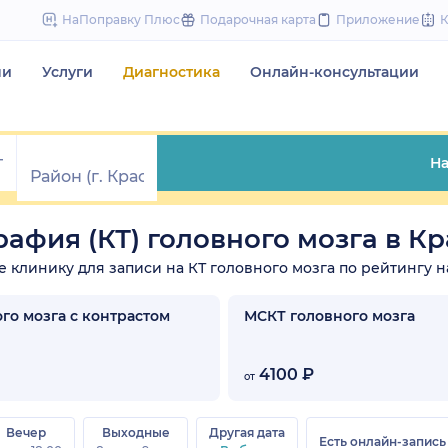
to
НаПоправку Плюс
Подарочная карта
Приложение
content
чи
Услуги
Диагностика
Онлайн-консультации
На
афия (КТ) головного мозга в К
те клинику для записи на КТ головного мозга по рейтингу н
го мозга с контрастом
МСКТ головного мозга
4100 ₽
от
Вечер
Выходные
Другая дата
Есть онлайн-запись