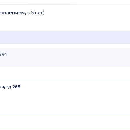
авлением, с 5 лет)
4 64
а, зд 26Б