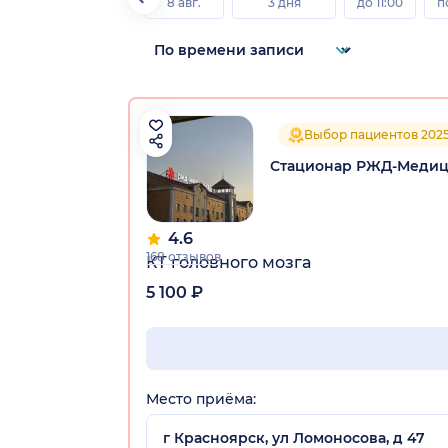
8 авг.
3 дня
до 11:00
п
Выбор пациентов 202
Стационар РЖД-Медиц
4.6
168 отзывов
КТ головного мозга
5 100 ₽
Место приёма:
г Красноярск, ул Ломоносова, д 47