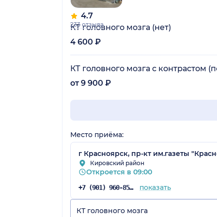
4.7
233 отзыва
КТ головного мозга (нет)
4 600 ₽
КТ головного мозга с контрастом (
от 9 900 ₽
Место приёма:
г Красноярск, пр-кт им.газеты "Красн
Кировский район
Откроется в 09:00
показать
+7 (901) 960-85-93
КТ головного мозга