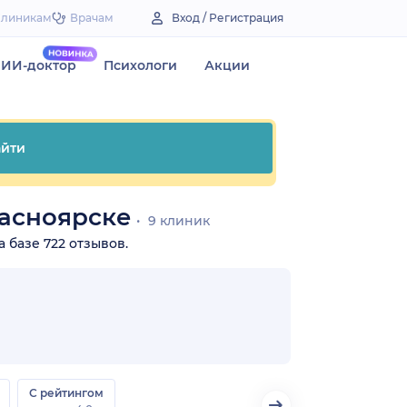
Клиникам
Врачам
Вход / Регистрация
ИИ-доктор
Психологи
Акции
йти
расноярске
9 клиник
а базе 722 отзывов.
С рейтингом