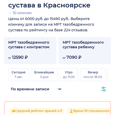
сустава в Красноярске
10 клиник
Цены от 6000 руб. до 15490 руб.. Выберите
клинику для записи на МРТ тазобедренного
сустава по рейтингу на базе 224 отзывов.
МРТ тазобедренного
МРТ тазобедренного
сустава с контрастом
сустава ребенку
12590 ₽
7090 ₽
от
от
Сегодня
Ближайшие
Утро
Вечер
В
7 авг.
3 дня
до 11:00
после 18:00
8 а
Средний рейтинг врачей 4.9
Врачи 39 специальносте