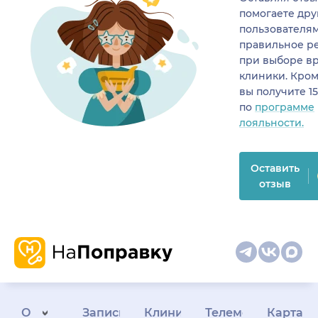
помогаете др
пользователя
правильное р
при выборе в
клиники. Кром
вы получите 1
по
программе
лояльности.
Оставить
отзыв
О
Запись
Клиникам
Телемедицина
Карта