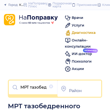
to
НаПоправку
Подарочная
Город:
Красноярск
Приложение
Кли
Плюс
карта
Закрыть
content
Врачи
Услуги
Диагностика
Онлайн-
консультации
ИИ-доктор
Психологи
Акции
Очистить
МРТ тазобедренного