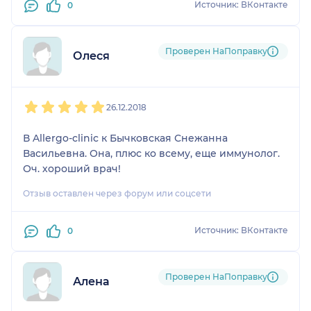
Источник: ВКонтакте
0
Проверен НаПоправку
Олеся
1
2
3
4
5
26.12.2018
В Allergo-clinic к Бычковская Снежанна
Васильевна. Она, плюс ко всему, еще иммунолог.
Оч. хороший врач!
Отзыв оставлен через форум или соцсети
Источник: ВКонтакте
0
Проверен НаПоправку
Алена