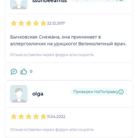
ssunbeeamss
1
2
3
4
5
22.12.2017
Бычковская Снежана, она принимает в
аллергоклиник на урицкого! Великолепный врач.
Отзыв оставлен через форум или соцсети
0
Проверен НаПоправку
olga
1
2
3
4
5
11.04.2022
Отзыв оставлен через форум или соцсети