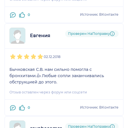
герпеса в активной фазе что и провоцировало
частые и тяжелые бронхиты 🤷‍♀ после курса
лечения болеем не чаще обычных детей.
Источник: ВКонтакте
0
Проверен НаПоправку
Евгения
1
2
3
4
5
02.12.2018
Бычковская С.В. нам сильно помогла с
бронхитами.👍 Любые сопли заканчивались
обструкцией до этого.
Отзыв оставлен через форум или соцсети
Источник: ВКонтакте
0
Проверен НаПоправку