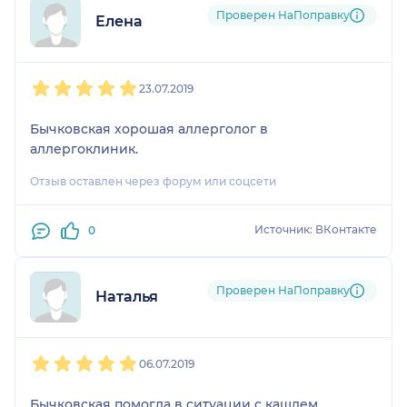
Проверен НаПоправку
Елена
1
2
3
4
5
23.07.2019
Бычковская хорошая аллерголог в
аллергоклиник.
Отзыв оставлен через форум или соцсети
Источник: ВКонтакте
0
Проверен НаПоправку
Наталья
1
2
3
4
5
06.07.2019
Бычковская помогла в ситуации с кашлем,