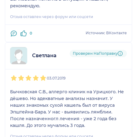
рекомендую.
Отзыв оставлен через форум или соцсети
Источник: ВКонтакте
0
Проверен НаПоправку
Светлана
1
2
3
4
5
03.07.2019
Бычковская С.В., аллерго клиник на Урицкого. Не
дёшево. Но адекватные анализы назначит. У
наших знакомых сухой кашель был от вируса
Эпштейна-Бара. У нас - выявились лямблии.
После назначенногл лечения - уже 2 года без
кашля. До этого мучались 3 года.
Отзыв оставлен через форум или соцсети