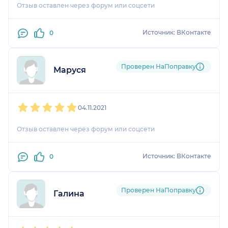
Отзыв оставлен через форум или соцсети
Источник: ВКонтакте
0
Проверен НаПоправку
Маруся
1
2
3
4
5
04.11.2021
Отзыв оставлен через форум или соцсети
Источник: ВКонтакте
0
Проверен НаПоправку
Галина
1
2
3
4
5