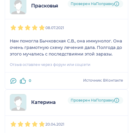
Проверен НаПоправку
Прасковья
1
2
3
4
5
08.07.2021
Нам помогла Бычковская С.В., она иммунолог. Она
очень грамотную схему лечения дала. Полгода до
этого мучались с последствиями этой заразы.
Отзыв оставлен через форум или соцсети
Источник: ВКонтакте
0
Проверен НаПоправку
Катерина
1
2
3
4
5
20.04.2021