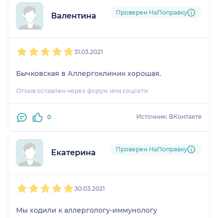
Проверен НаПоправку
Валентина
1
2
3
4
5
31.03.2021
Бычковская в Аллергоклиник хорошая.
Отзыв оставлен через форум или соцсети
Источник: ВКонтакте
0
Проверен НаПоправку
Екатерина
1
2
3
4
5
30.03.2021
Мы ходили к аллергологу-иммунологу