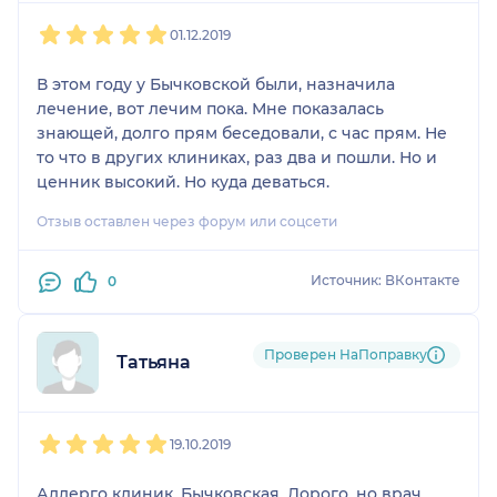
1
2
3
4
5
01.12.2019
В этом году у Бычковской были, назначила
лечение, вот лечим пока. Мне показалась
знающей, долго прям беседовали, с час прям. Не
то что в других клиниках, раз два и пошли. Но и
ценник высокий. Но куда деваться.
Отзыв оставлен через форум или соцсети
Источник: ВКонтакте
0
Проверен НаПоправку
Татьяна
1
2
3
4
5
19.10.2019
Аллерго клиник. Бычковская. Дорого, но врач