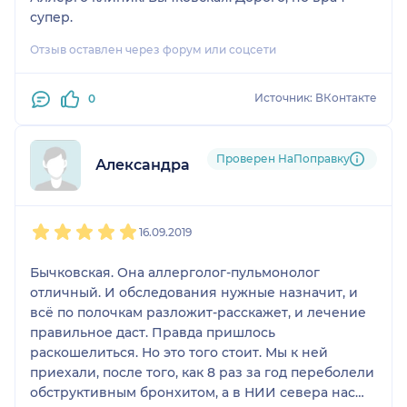
супер.
Отзыв оставлен через форум или соцсети
Источник: ВКонтакте
0
Проверен НаПоправку
Александра
1
2
3
4
5
16.09.2019
Бычковская. Она аллерголог-пульмонолог
отличный. И обследования нужные назначит, и
всё по полочкам разложит-расскажет, и лечение
правильное даст. Правда пришлось
раскошелиться. Но это того стоит. Мы к ней
приехали, после того, как 8 раз за год переболели
обструктивным бронхитом, а в НИИ севера нас