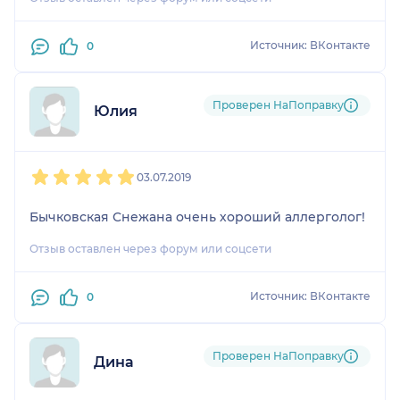
Источник: ВКонтакте
0
Проверен НаПоправку
Юлия
1
2
3
4
5
03.07.2019
Бычковская Снежана очень хороший аллерголог!
Отзыв оставлен через форум или соцсети
Источник: ВКонтакте
0
Проверен НаПоправку
Дина