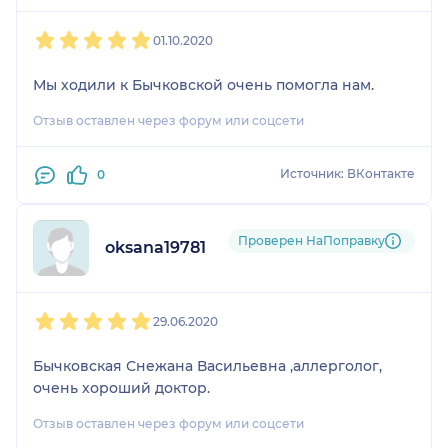
1
2
3
4
5
01.10.2020
Мы ходили к Бычковской очень помогла нам.
Отзыв оставлен через форум или соцсети
Источник: ВКонтакте
0
Проверен НаПоправку
oksana19781
1
2
3
4
5
29.06.2020
Бычковская Снежана Васильевна ,аллерголог,
очень хороший доктор.
Отзыв оставлен через форум или соцсети