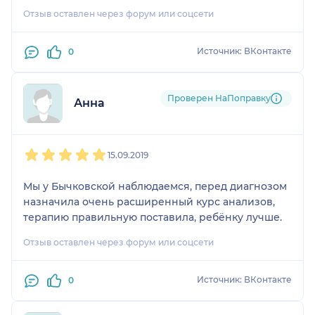
вежливо послали обратно домой, зарабывать
Отзыв оставлен через форум или соцсети
астму.
Источник: ВКонтакте
0
Проверен НаПоправку
Анна
1
2
3
4
5
15.09.2019
Мы у Бычковской наблюдаемся, перед диагнозом
назначила очень расширенный курс анализов,
терапию правильную поставила, ребёнку лучше.
Отзыв оставлен через форум или соцсети
Источник: ВКонтакте
0