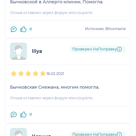
Бычковской в Аллерго-клиник. Помогла.
Отзыв оставлен через форум или соцсети
Источник: ВКонтакте
0
Проверен НаПоправку
lilya
1
2
3
4
5
16.02.2021
Бычковская Снежана, многим помогла.
Отзыв оставлен через форум или соцсети
0
Проверен НаПоправку