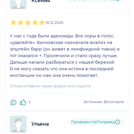
Ксения
1
2
3
4
5
10.12.2020
У нас с года были аденоиды. Все лоры в голос
«удаляйте». Бычковская назначила анализ на
эпштейн барр (он живет в лимфоидной ткани) и
тот оказался +. Пролечили и стало сразу лучше.
Дальше начали разбираться с нашей березой
Я не могу сказать что она истина в последней
инстанции но нам она очень помогает.
Отзыв оставлен через форум или соцсети
Источник: ВКонтакте
1
Проверен НаПоправку
Ульяна