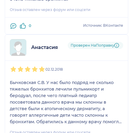
Отзыв оставлен через форум или соцсети
Источник: ВКонтакте
0
Проверен НаПоправку
Анастасия
1
2
3
4
5
02.12.2018
Бычковская С.В. У нас было подряд не сколько
тяжелых бронхитов лечили пульмикорт и
беродуал, после чего платный педиатр
посоветовала данного врача мы склонны в
детстве были к атопическому дерматиту, а
говорят аллергичные дети часто склонны к
бронхитам. Обратились к данному врачу помогла.
Сдали анализы и оказалось что у нас вирус
Отзыв оставлен через форум или соцсети