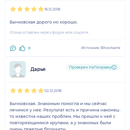
1
2
3
4
5
16.12.2018
Бычковская дорого но хорошо.
Отзыв оставлен через форум или соцсети
Источник: ВКонтакте
0
Проверен НаПоправку
Дарья
1
2
3
4
5
02.12.2018
Бычковская. Знакомым помогла и мы сейчас
лечимся у нее. Результат есть и причина наконец-
то известна наших проблем. Мы пришли к ней с
повторяющимися крупами, а у знакомых были
очень тяжелые бронхиты.