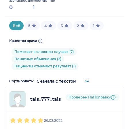
Заблокировано
Нерелевантно
0%
0
1
Всё
5
4
3
2
1
Качества врача
Помогает в сложных случаях (7)
Понятные объяснения (2)
Пациенты отмечают результат (1)
Сортировать:
Проверен НаПоправку
tais_777_tais
1
2
3
4
5
26.02.2022