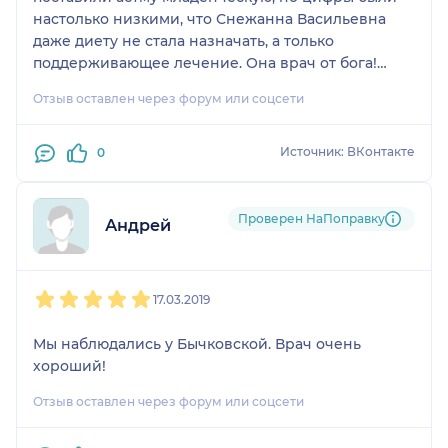
настолько низкими, что Снежанна Васильевна
даже диету не стала назначать, а только
поддерживающее лечение. Она врач от бога!
Эриус, полисорб, монтелар и назонекс в помощь
Отзыв оставлен через форум или соцсети
😉
Источник: ВКонтакте
0
Проверен НаПоправку
Андрей
1
2
3
4
5
17.03.2019
Мы наблюдались у Бычковской. Врач очень
хороший!
Отзыв оставлен через форум или соцсети