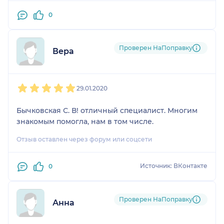
0
Проверен НаПоправку
Вера
1
2
3
4
5
29.01.2020
Бычковская С. В! отличный специалист. Многим
знакомым помогла, нам в том числе.
Отзыв оставлен через форум или соцсети
Источник: ВКонтакте
0
Проверен НаПоправку
Анна