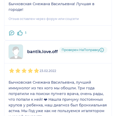
Бычковская Снежана Васильевна! Лучшая в
городе!
Отзыв оставлен через форум или соцсети
1
Проверен НаПоправку
bantik.love.off
1
2
3
4
5
23.02.2022
Бычковская Снежана Васильевна, лучший
иммунолог из тех кого мы обошли. Три года
потратили на поиски путнего врача, очень рады,
что попали к ней! ❤️ Нашла причуну постоянных
крупов у ребенка, наш диагноз был бронхиальная
астма. Мы Год уже как не пользуемся игалятором