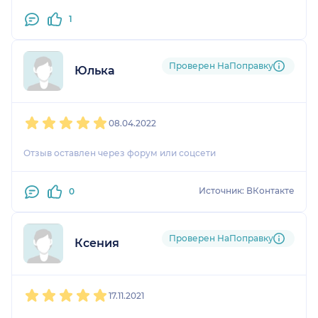
1
Проверен НаПоправку
Юлька
1
2
3
4
5
08.04.2022
Отзыв оставлен через форум или соцсети
Источник: ВКонтакте
0
Проверен НаПоправку
Ксения
1
2
3
4
5
17.11.2021