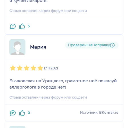
и кучей лекарств.
Отзыв оставлен через форум или соцсети
5
Проверен НаПоправку
Мария
1
2
3
4
5
17.11.2021
Бычковская на Урицкого, грамотнее неё пожалуй
аллерголога в городе нет!
Отзыв оставлен через форум или соцсети
Источник: ВКонтакте
0