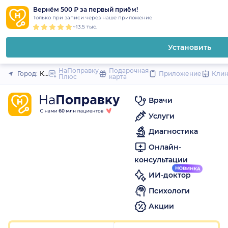
1
2
3
4
5
1
2
3
4
5
1
2
3
4
5
to
Вернём 500 ₽ за первый приём!
Закрыть
Только при записи через наше приложение
content
~13.5 тыс.
Установить
НаПоправку
Подарочная
Город:
Красноярск
Приложение
Кли
Плюс
карта
Врачи
Услуги
Диагностика
Онлайн-
консультации
ИИ-доктор
Психологи
Акции