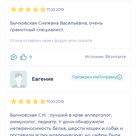
1
2
3
4
5
17.03.2019
Бычковская Снежана Васильевна, очень
грамотный специалист.
Отзыв оставлен через форум или соцсети
Источник: ВКонтакте
0
Проверен НаПоправку
Евгения
1
2
3
4
5
17.03.2019
Бычковская С.Н. : лучший в крае аллерголог,
иммунолог, педиатр. У дочи обнаружили
непереносимость белка, шерсти кошек и собак и
поставили астму младенческую, но цифры были