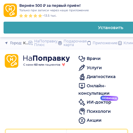
1
2
3
4
5
1
2
3
4
5
1
2
3
4
5
to
Вернём 500 ₽ за первый приём!
Закрыть
Только при записи через наше приложение
content
~13.5 тыс.
Установить
НаПоправку
Подарочная
Город:
Красноярск
Приложение
Кли
Плюс
карта
Врачи
Услуги
Диагностика
Онлайн-
консультации
ИИ-доктор
Психологи
Акции