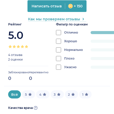
Написать отзыв
+ 150
Как мы проверяем отзывы
Рейтинг
Фильтр по оценкам
5.0
Отлично
progress:
100%
Хорошо
progress:
0%
Нормально
progress:
4 отзыва
0%
Плохо
progress:
2 оценки
0%
Ужасно
progress:
Заблокировано
Нерелевантно
0%
0
0
Всё
5
4
3
2
1
Качества врача