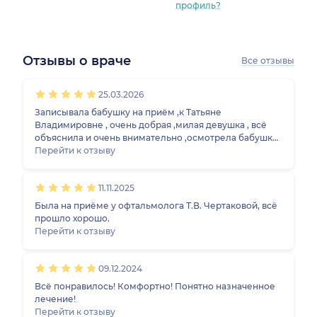
профиль?
Отзывы о враче
Все отзывы
1
2
3
4
5
1
2
3
4
5
1
2
3
4
5
1
2
3
4
5
25.03.2026
Записывала бабушку на приём ,к Татьяне
рский край)
Владимировне , очень добрая ,милая девушка , всё
объяснила и очень внимательно ,осмотрела бабушка
на трёх аппаратов .Советую ходить к этой девушки
Перейти к отзыву
.Очень хорошая клиника , с.Приходить туда только в
радость , буду рекомендовать дальше и записывать
11.11.2025
родственников ,сюда .
Была на приёме у офтальмолога Т.В. Чертаковой, всё
прошло хорошо.
Перейти к отзыву
09.12.2024
Всё понравилось! Комфортно! Понятно назначенное
лечение!
Перейти к отзыву