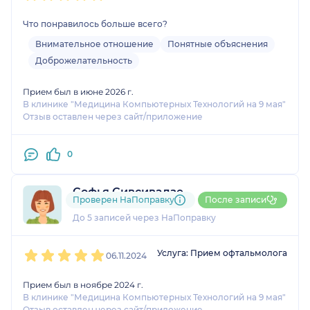
Что понравилось больше всего?
Внимательное отношение
Понятные объяснения
Доброжелательность
Прием был в июне 2026 г.
В клинике "Медицина Компьютерных Технологий на 9 мая"
Отзыв оставлен через сайт/приложение
0
Софья Сивсивадзе
Проверен НаПоправку
После записи
2 оценки
До 5 записей через НаПоправку
1
2
3
4
5
Услуга: Прием офтальмолога
06.11.2024
Прием был в ноябре 2024 г.
В клинике "Медицина Компьютерных Технологий на 9 мая"
Отзыв оставлен через сайт/приложение