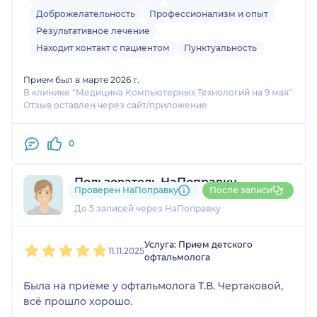
Доброжелательность
Профессионализм и опыт
Результативное лечение
Находит контакт с пациентом
Пунктуальность
Прием был в марте 2026 г.
В клинике "Медицина Компьютерных Технологий на 9 мая"
Отзыв оставлен через сайт/приложение
0
Пользователь НаПоправку
Проверен НаПоправку
После записи
1 отзыв
До 5 записей через НаПоправку
1
2
3
4
5
Услуга: Прием детского
11.11.2025
офтальмолога
Была на приёме у офтальмолога Т.В. Чертаковой,
всё прошло хорошо.