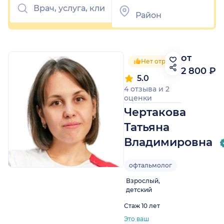
от
Нет отрицательных отзы
2 800 ₽
5.0
4 отзыва
и
2
оценки
Чертакова
Татьяна
Владимировна
офтальмолог
Взрослый,
детский
Стаж 10 лет
Это ваш