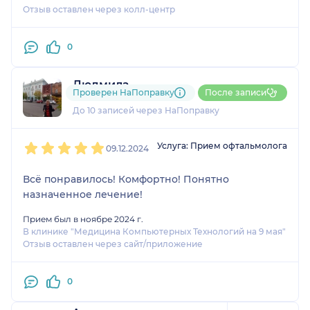
Отзыв оставлен через колл-центр
0
Людмила
Проверен НаПоправку
После записи
4 отзыва
До 10 записей через НаПоправку
1
2
3
4
5
Услуга: Прием офтальмолога
09.12.2024
Всё понравилось! Комфортно! Понятно
назначенное лечение!
Прием был в ноябре 2024 г.
В клинике "Медицина Компьютерных Технологий на 9 мая"
Отзыв оставлен через сайт/приложение
0