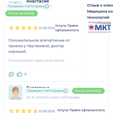
Анастасия
Отзыв о кли
15 отзывов
Проверен НаПоправку
До 10 записей через
Медицина к
После записи
НаПоправку
технологий
1
2
3
4
5
Услуга: Прием
22.08.2024
офтальмолога
Положительное впечатление от
приема у Чертаковой, доктор
хороший.
Отзыв оставлен через колл-центр
0
Екатерина
Проверен НаПоправку
После записи
1 отзыв
и
2 оценки
До 10 записей через НаПоправку
1
2
3
4
5
Услуга: Прием офтальмолога
25.06.2026