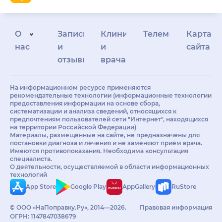
О
Запись
Клиникам
Телемедицина
Карта
нас
и
и
сайта
отзывы
врачам
На информационном ресурсе применяются
рекомендательные технологии (информационные технологии
предоставления информации на основе сбора,
систематизации и анализа сведений, относящихся к
предпочтениям пользователей сети "Интернет", находящихся
на территории Российской Федерации)
Материалы, размещённые на сайте, не предназначены для
постановки диагноза и лечения и не заменяют приём врача.
Имеются противопоказания. Необходима консультация
специалиста.
О деятельности, осуществляемой в области информационных
технологий
App Store
Google Play
AppGallery
RuStore
© ООО «НаПоправку.Ру», 2014—2026.
Правовая информация
ОГРН: 1147847038679