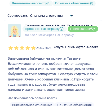
Внимательный осмотр (1)
Понятные объяснения (1)
Сортировать:
Трапезникова Нина Геннадиевна
Проверен НаПоправку
После записи
3 отзыва
До 5 записей через НаПоправку
1
2
3
4
5
Услуга: Прием офтальмолога
25.03.2026
Записывала бабушку на приём ,к Татьяне
Владимировне , очень добрая ,милая девушка ,
всё объяснила и очень внимательно ,осмотрела
бабушка на трёх аппаратов .Советую ходить к этой
девушки .Очень хорошая клиника , с.Приходить
туда только в радость , буду рекомендовать
дальше и записывать родственников ,сюда .
Что понравилось больше всего?
Внимательное отношение
Понятные объяснения