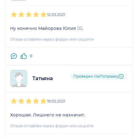
1
2
3
4
5
12.03.2021
Ну конечно Майорова Юлия 👍🏻.
Отзыв оставлен через форум или соцсети
0
Проверен НаПоправку
Татьяна
1
2
3
4
5
19.02.2021
Хорошая. Лишнего не назначит.
Отзыв оставлен через форум или соцсети