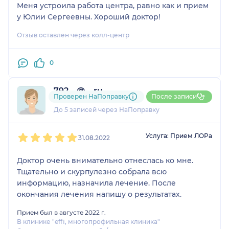
Меня устроила работа центра, равно как и прием
у Юлии Сергеевны. Хороший доктор!
Отзыв оставлен через колл-центр
0
792....@....ru
Проверен НаПоправку
После записи
1 отзыв
До 5 записей через НаПоправку
1
2
3
4
5
Услуга: Прием ЛОРа
31.08.2022
Доктор очень внимательно отнеслась ко мне.
Тщательно и скурпулезно собрала всю
информацию, назначила лечение. После
окончания лечения напишу о результатах.
Прием был в августе 2022 г.
В клинике "effi, многопрофильная клиника"