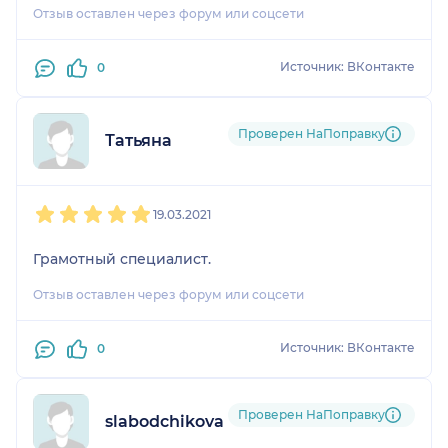
Отзыв оставлен через форум или соцсети
Источник: ВКонтакте
0
Проверен НаПоправку
Татьяна
1
2
3
4
5
19.03.2021
Грамотный специалист.
Отзыв оставлен через форум или соцсети
Источник: ВКонтакте
0
Проверен НаПоправку
slabodchikova_jzx