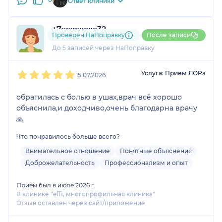
Ответ клиники
+7xxxxxxxx32
Проверен НаПоправку
После записи
1 отзыв
До 5 записей через НаПоправку
1
2
3
4
5
Услуга: Прием ЛОРа
15.07.2026
обратилась с болью в ушах,врач всё хорошо
объяснила,и доходчиво,очень благодарна врачу
🙏
Что понравилось больше всего?
Внимательное отношение
Понятные объяснения
Доброжелательность
Профессионализм и опыт
Прием был в июле 2026 г.
В клинике "effi, многопрофильная клиника"
Отзыв оставлен через сайт/приложение