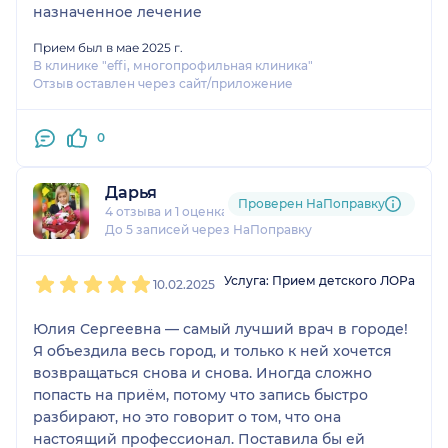
назначенное лечение
Прием был в мае 2025 г.
В клинике "effi, многопрофильная клиника"
Отзыв оставлен через сайт/приложение
0
Дарья
Проверен НаПоправку
4 отзыва
и
1 оценка
До 5 записей через НаПоправку
1
2
3
4
5
Услуга: Прием детского ЛОРа
10.02.2025
Юлия Сергеевна — самый лучший врач в городе!
Я объездила весь город, и только к ней хочется
возвращаться снова и снова. Иногда сложно
попасть на приём, потому что запись быстро
разбирают, но это говорит о том, что она
настоящий профессионал. Поставила бы ей