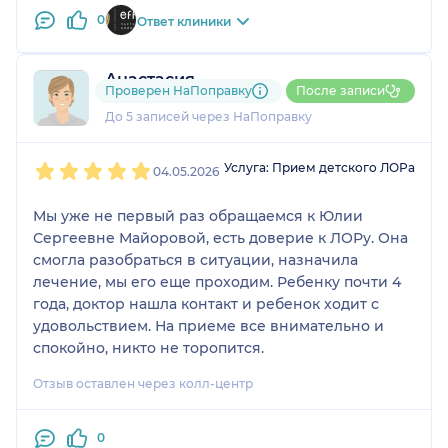
0
Ответ клиники
Анастасия
Проверен НаПоправку
После записи
1 отзыв
До 5 записей через НаПоправку
1
2
3
4
5
Услуга: Прием детского ЛОРа
04.05.2026
Мы уже не первый раз обращаемся к Юлии
Сергеевне Майоровой, есть доверие к ЛОРу. Она
смогла разобраться в ситуации, назначила
лечение, мы его еще проходим. Ребенку почти 4
года, доктор нашла контакт и ребенок ходит с
удовольствием. На приеме все внимательно и
спокойно, никто не торопится.
Отзыв оставлен через колл-центр
0