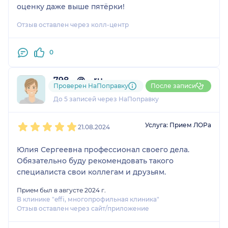
оценку даже выше пятёрки!
Отзыв оставлен через колл-центр
0
798....@....ru
Проверен НаПоправку
После записи
1 отзыв
До 5 записей через НаПоправку
1
2
3
4
5
Услуга: Прием ЛОРа
21.08.2024
Юлия Сергеевна профессионал своего дела.
Обязательно буду рекомендовать такого
специалиста свои коллегам и друзьям.
Прием был в августе 2024 г.
В клинике "effi, многопрофильная клиника"
Отзыв оставлен через сайт/приложение