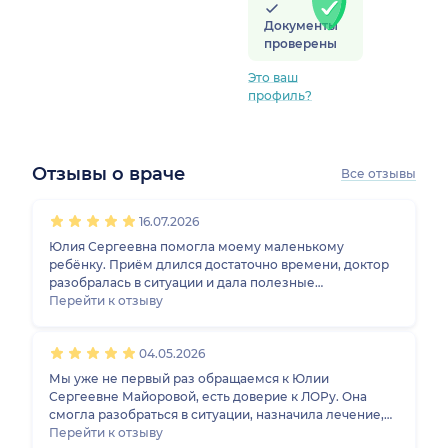
Документы
проверены
Это ваш
профиль?
рский край)
Отзывы о враче
Все отзывы
1
2
3
4
5
1
2
3
4
5
1
2
3
4
5
1
2
3
4
5
16.07.2026
Юлия Сергеевна помогла моему маленькому
ребёнку. Приём длился достаточно времени, доктор
разобралась в ситуации и дала полезные
рекомендации. Мне всё понравилось.
Перейти к отзыву
04.05.2026
Мы уже не первый раз обращаемся к Юлии
Сергеевне Майоровой, есть доверие к ЛОРу. Она
смогла разобраться в ситуации, назначила лечение,
мы его еще проходим. Ребенку почти 4 года, доктор
Перейти к отзыву