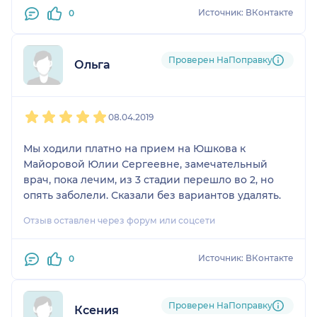
Источник: ВКонтакте
0
Проверен НаПоправку
Ольга
1
2
3
4
5
08.04.2019
Мы ходили платно на прием на Юшкова к
Майоровой Юлии Сергеевне, замечательный
врач, пока лечим, из 3 стадии перешло во 2, но
опять заболели. Сказали без вариантов удалять.
Отзыв оставлен через форум или соцсети
Источник: ВКонтакте
0
Проверен НаПоправку
Ксения