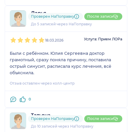
Дарья
Проверен НаПоправку
После записи
1 отзыв
До 5 записей через НаПоправку
1
2
3
4
5
Услуга: Прием ЛОРа
18.03.2026
Были с ребёнком. Юлия Сергеевна доктор
грамотный, сразу поняла причину, поставила
острый синусит, расписала курс лечения, всё
объяснила.
Отзыв оставлен через колл-центр
0
Татьяна
Проверен НаПоправку
После записи
3 отзыва
До 10 записей через НаПоправку