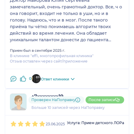
Доктор Майорова Юлия Сергеевна
замечательный, очень грамотный доктор. Все, ч о
она говорит, входит не только в уши, но и в
голову. Надеюсь, что и в мозг. После такого
приёма ты чётко понимаешь алгоритм твоих
действий во время лечения. Она обладает
уникальным талантом донести до пациента
каждое слово так, чтобы он это понял и принял.
Прием был в сентябре 2025 г.
Желаю ей добра и здоровья. Огромное спасибо.
В клинике "effi, многопрофильная клиника"
Отзыв оставлен через сайт/приложение
0
Ответ клиники
+7xxxxxxxx19
Проверен НаПоправку
После записи
1 отзыв
Больше 10 записей через НаПоправку
1
2
3
4
5
Услуга: Прием детского ЛОРа
23.06.2025