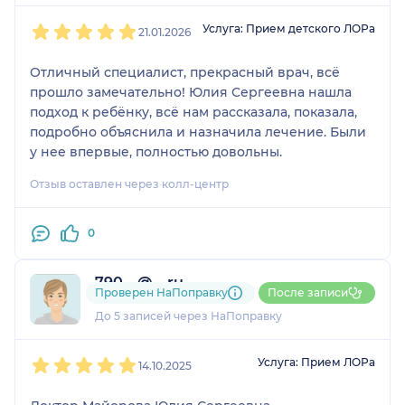
1
2
3
4
5
Услуга: Прием детского ЛОРа
21.01.2026
Отличный специалист, прекрасный врач, всё
прошло замечательно! Юлия Сергеевна нашла
подход к ребёнку, всё нам рассказала, показала,
подробно объяснила и назначила лечение. Были
у нее впервые, полностью довольны.
Отзыв оставлен через колл-центр
0
790....@....ru
Проверен НаПоправку
После записи
1 отзыв
До 5 записей через НаПоправку
1
2
3
4
5
Услуга: Прием ЛОРа
14.10.2025