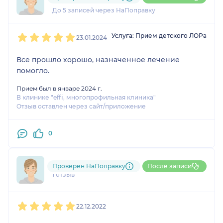
1 отзыв
До 5 записей через НаПоправку
1
2
3
4
5
Услуга: Прием детского ЛОРа
23.01.2024
Все прошло хорошо, назначенное лечение
помогло.
Прием был в январе 2024 г.
В клинике "effi, многопрофильная клиника"
Отзыв оставлен через сайт/приложение
0
Пользователь НаПоправку
Проверен НаПоправку
После записи
1 отзыв
1
2
3
4
5
22.12.2022