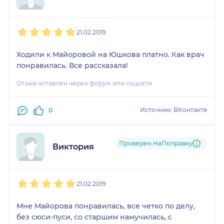
1
2
3
4
5
21.02.2019
Ходили к Майоровой на Юшкова платно. Как врач
понравилась. Все рассказала!
Отзыв оставлен через форум или соцсети
Источник: ВКонтакте
0
Проверен НаПоправку
Виктория
1
2
3
4
5
21.02.2019
Мне Майорова понравилась, все четко по делу,
без сюси-пуси, со старшим намучилась, с