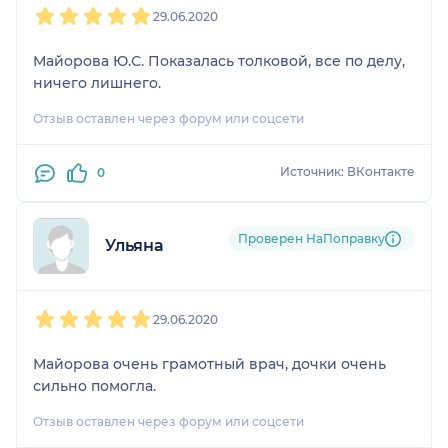
29.06.2020
Майорова Ю.С. Показалась толковой, все по делу,
ничего лишнего.
Отзыв оставлен через форум или соцсети
Источник: ВКонтакте
0
Проверен НаПоправку
Ульяна
1
2
3
4
5
29.06.2020
Майорова очень грамотный врач, дочки очень
сильно помогла.
Отзыв оставлен через форум или соцсети