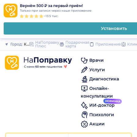
1
2
3
4
5
1
2
3
4
5
1
2
3
4
5
to
Вернём 500 ₽ за первый приём!
Закрыть
Только при записи через наше приложение
content
~13.5 тыс.
Установить
НаПоправку
Подарочная
Город:
Красноярск
Приложение
Кли
Плюс
карта
Врачи
Услуги
Диагностика
Онлайн-
консультации
ИИ-доктор
Психологи
Акции