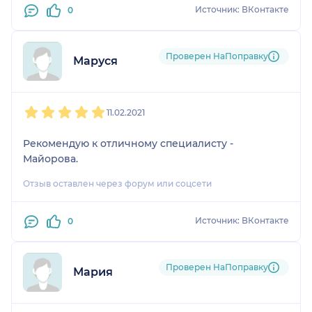
Источник: ВКонтакте
0
Проверен НаПоправку
Маруся
1
2
3
4
5
11.02.2021
Рекомендую к отличному специалисту -
Майорова.
Отзыв оставлен через форум или соцсети
Источник: ВКонтакте
0
Проверен НаПоправку
Мария
1
2
3
4
5