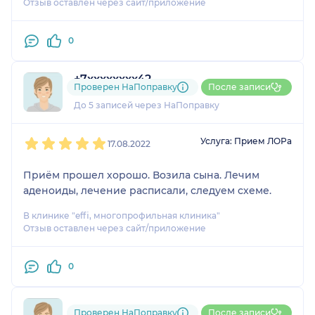
Отзыв оставлен через сайт/приложение
0
+7xxxxxxxx42
Проверен НаПоправку
После записи
3 отзыва
До 5 записей через НаПоправку
1
2
3
4
5
Услуга: Прием ЛОРа
17.08.2022
Приём прошел хорошо. Возила сына. Лечим
аденоиды, лечение расписали, следуем схеме.
В клинике "effi, многопрофильная клиника"
Отзыв оставлен через сайт/приложение
0
795....@....ru
Проверен НаПоправку
После записи