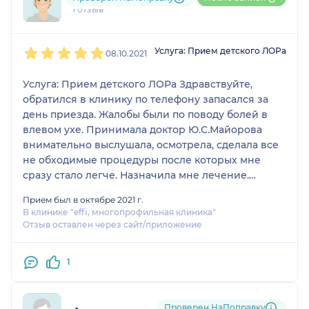
1 отзыв
1
2
3
4
5
Услуга: Прием детского ЛОРа
08.10.2021
Услуга: Прием детского ЛОРа Здравствуйте,
обратился в клинику по телефону запасался за
день приезда. Жалобы были по поводу болей в
влевом ухе. Принимала доктор Ю.С.Майорова
внимательно выслушала, осмотрела, сделала все
не обходимые процедуры после которых мне
сразу стало легче. Назначила мне лечение.
Осталось очень приятное впечатление о данной
Прием был в октябре 2021 г.
клиники особенно о докторе. Желаю вам
В клинике "effi, многопрофильная клиника"
процветания и успехов в вашей работе!
Отзыв оставлен через сайт/приложение
Благодарю!
1
Проверен НаПоправку