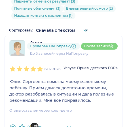
Пациенты отмечают результат (3)
Понятные объяснения (3)
Внимательный осмотр (2)
Находит контакт с пациентом (1)
Сортировать:
Анна
Проверен НаПоправку
После записи
1 отзыв
До 5 записей через НаПоправку
1
2
3
4
5
Услуга: Прием детского ЛОРа
16.07.2026
Юлия Сергеевна помогла моему маленькому
ребёнку. Приём длился достаточно времени,
доктор разобралась в ситуации и дала полезные
рекомендации. Мне всё понравилось.
Отзыв оставлен через колл-центр
0