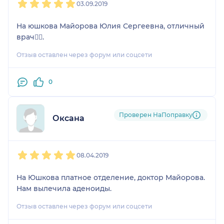
03.09.2019
На юшкова Майорова Юлия Сергеевна, отличный
врач👍🏼.
Отзыв оставлен через форум или соцсети
0
Проверен НаПоправку
Оксана
1
2
3
4
5
08.04.2019
На Юшкова платное отделение, доктор Майорова.
Нам вылечила аденоиды.
Отзыв оставлен через форум или соцсети