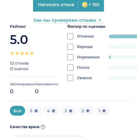
Написать отзыв
+ 150
Как мы проверяем отзывы
Рейтинг
Фильтр по оценкам
5.0
Отлично
progress:
98.11320754
Хорошо
progress:
0%
Нормально
progress:
32 отзыва
1.8867924528301887%
Плохо
progress:
21 оценка
0%
Ужасно
progress:
Заблокировано
Нерелевантно
0%
0
0
Всё
5
4
3
2
1
Качества врача