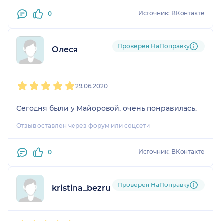
Источник: ВКонтакте
0
Проверен НаПоправку
Олеся
1
2
3
4
5
29.06.2020
Сегодня были у Майоровой, очень понравилась.
Отзыв оставлен через форум или соцсети
Источник: ВКонтакте
0
Проверен НаПоправку
kristina_bezrukikh
1
2
3
4
5