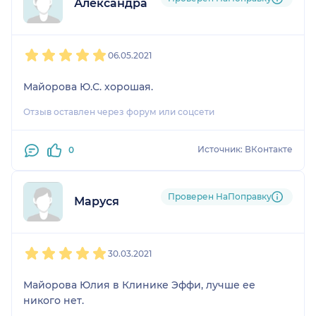
Александра
1
2
3
4
5
06.05.2021
Майорова Ю.С. хорошая.
Отзыв оставлен через форум или соцсети
Источник: ВКонтакте
0
Проверен НаПоправку
Маруся
1
2
3
4
5
30.03.2021
Майорова Юлия в Клинике Эффи, лучше ее
никого нет.