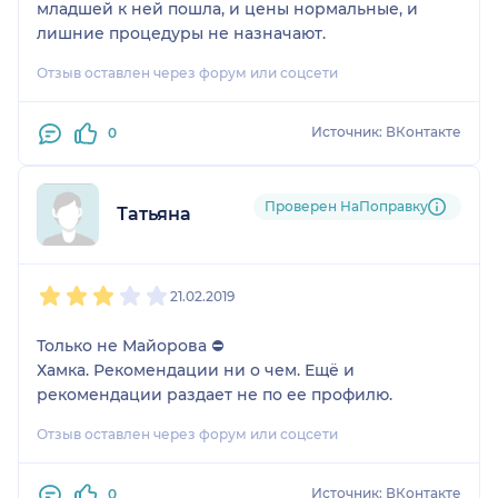
младшей к ней пошла, и цены нормальные, и
лишние процедуры не назначают.
Отзыв оставлен через форум или соцсети
Источник: ВКонтакте
0
Проверен НаПоправку
Татьяна
1
2
3
4
5
21.02.2019
Только не Майорова ⛔
Хамка. Рекомендации ни о чем. Ещё и
рекомендации раздает не по ее профилю.
Отзыв оставлен через форум или соцсети
Источник: ВКонтакте
0