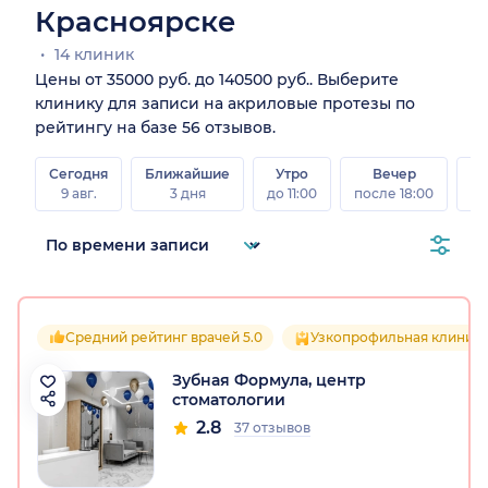
Красноярске
14 клиник
Цены от 35000 руб. до 140500 руб.. Выберите
клинику для записи на акриловые протезы по
рейтингу на базе 56 отзывов.
Сегодня
Ближайшие
Утро
Вечер
В
9 авг.
3 дня
до 11:00
после 18:00
8 а
Средний рейтинг врачей 5.0
Узкопрофильная клиник
Зубная Формула, центр
стоматологии
2.8
37 отзывов