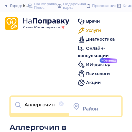
to
НаПоправку
Подарочная
Город:
Красноярск
Приложение
Кли
Плюс
карта
Закрыть
content
Врачи
Услуги
Диагностика
Онлайн-
консультации
ИИ-доктор
Психологи
Акции
Очистить
Аллергочип в