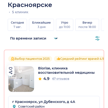
Красноярске
5 клиник
Сегодня
Ближайшие
Утро
Вечер
В
7 авг.
3 дня
до 11:00
после 18:00
8 а
Выбор пациентов 2025
Средний рейтинг врачей 4.9
Biorise, клиника
восстановительной медицины
4.9
67 отзывов
г Красноярск, ул Дубенского, д 4А
Советский район