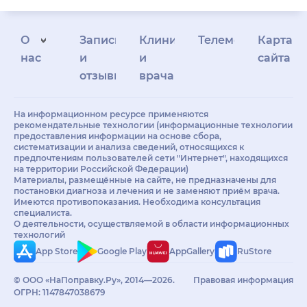
О
Запись
Клиникам
Телемедицина
Карта
нас
и
и
сайта
отзывы
врачам
На информационном ресурсе применяются
рекомендательные технологии (информационные технологии
предоставления информации на основе сбора,
систематизации и анализа сведений, относящихся к
предпочтениям пользователей сети "Интернет", находящихся
на территории Российской Федерации)
Материалы, размещённые на сайте, не предназначены для
постановки диагноза и лечения и не заменяют приём врача.
Имеются противопоказания. Необходима консультация
специалиста.
О деятельности, осуществляемой в области информационных
технологий
App Store
Google Play
AppGallery
RuStore
© ООО «НаПоправку.Ру», 2014—2026.
Правовая информация
ОГРН: 1147847038679