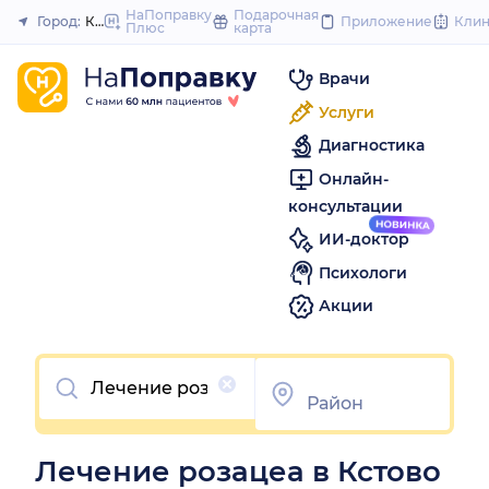
to
НаПоправку
Подарочная
Город:
Кстово
Приложение
Кли
Плюс
карта
Закрыть
content
Врачи
Услуги
Диагностика
Онлайн-
консультации
ИИ-доктор
Психологи
Акции
Очистить
Лечение розацеа в Кстово