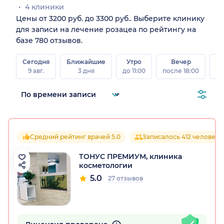
4 клиники
Цены от 3200 руб. до 3300 руб.. Выберите клинику
для записи на лечение розацеа по рейтингу на
базе 780 отзывов.
Сегодня
Ближайшие
Утро
Вечер
В
9 авг.
3 дня
до 11:00
после 18:00
8 а
Средний рейтинг врачей 5.0
Записалось 412 человек
ТОНУС ПРЕМИУМ, клиника
косметологии
5.0
27 отзывов