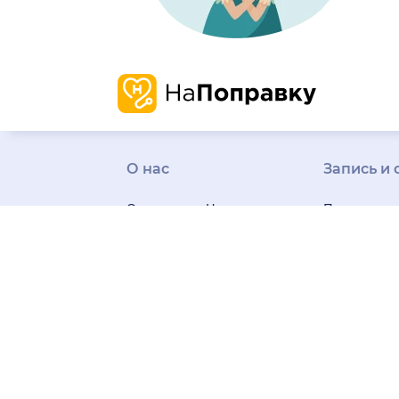
О нас
Запись и 
О компании
Наша
Проверенн
история
Карьера
информаци
Миссия и ценности
о врачах и 
Отзывы о нас
Пресса
Честные от
Редакция
Контакты
Бонусная п
Поддержка
пользовате