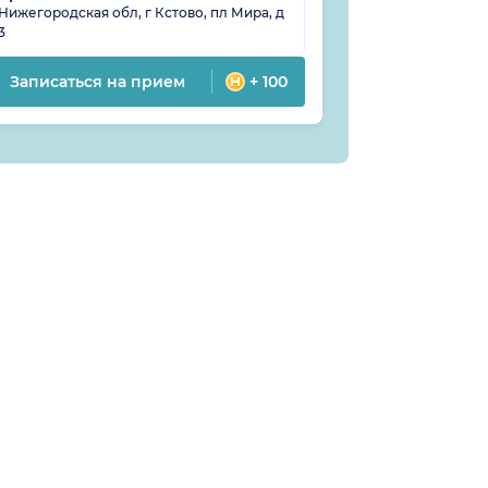
Нижегородская обл, г Кстово, пл Мира, д
Нижегородская 
3
Чванова, д 14
Записаться на прием
+ 100
Записатьс