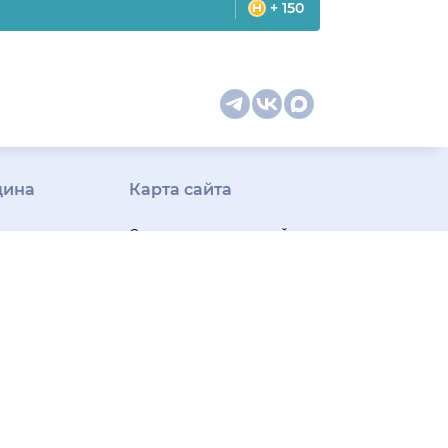
+ 150
цина
Карта сайта
оманда
Специальности врачей
телемед-
Медицинская
ши
диагностика
ак следим
Медицинские услуги
м
Подписка
Профили врачей
у Плюс»
Профили клиник
Все
ицина для
города
арочная