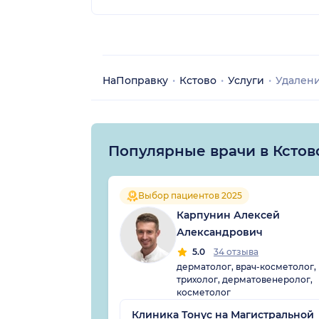
НаПоправку
Кстово
Услуги
Удален
Популярные врачи в Кстов
Выбор пациентов 2025
Карпунин Алексей
Александрович
5.0
34 отзыва
дерматолог, врач-косметолог,
трихолог, дерматовенеролог,
косметолог
Клиника Тонус на Магистральной