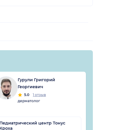
Гурули Григорий
Лук
Георгиевич
Вла
5.0
1 отзыв
5
дерматолог
дерм
Педиатрический центр Тонус
Кроха
Клиника Ас