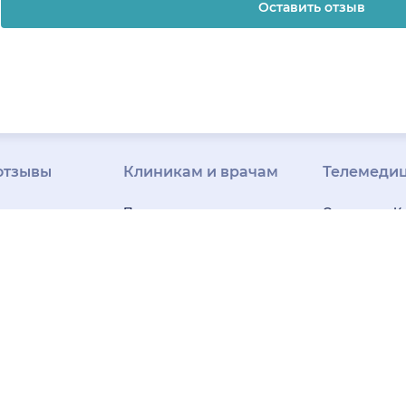
Оставить отзыв
отзывы
Клиникам и врачам
Телемеди
ая
Привлечение
О клинике
К
я
пациентов
Регистрация
Вакансии в 
клиниках
клиник
Регистрация
клинике
На
зывы
врачей
Все сервисы для
технологии
К
рограмма
клиник
Блог для клиник
за качество
Клиенты и кейсы
«НаПоправк
лей
Правила модерации
Онлайн-мед
База знаний для
бизнеса
Под
клиник
карта