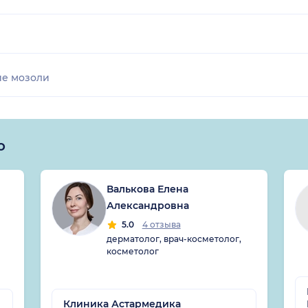
ие мозоли
о
Валькова Елена
Александровна
5.0
4 отзыва
дерматолог, врач-косметолог,
косметолог
Клиника Астармедика