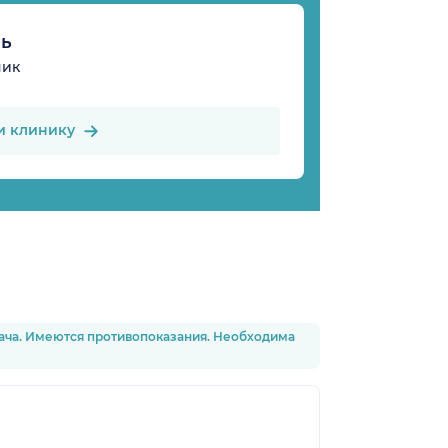
нь
ник
и клинику
рача. Имеются противопоказания. Необходима