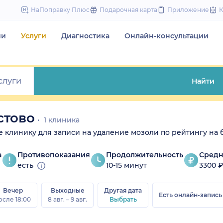
to
НаПоправку Плюс
Подарочная карта
Приложение
content
чи
Услуги
Диагностика
Онлайн-консультации
Найти
стово
1 клиника
те клинику для записи на удаление мозоли по рейтингу на 
а
Противопоказания
Продолжительность
Средн
есть
10-15 минут
3300 
Вечер
Выходные
Другая дата
Есть онлайн-запись
осле 18:00
8 авг. – 9 авг.
Выбрать