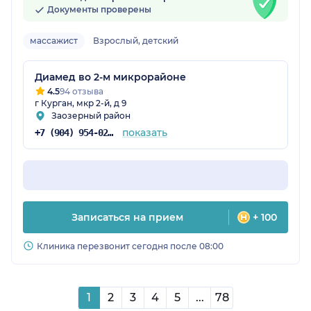
Документы проверены
массажист
Взрослый, детский
Диамед во 2-м микрорайоне
4.5
94 отзыва
г Курган, мкр 2-й, д 9
Заозерный район
показать
+7 (904) 954-02-15
Записаться на прием
+ 100
Клиника перезвонит сегодня после 08:00
1
2
3
4
5
...
78