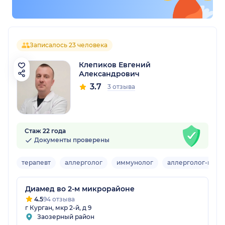
Записалось 23 человека
Клепиков Евгений
Александрович
3.7
3 отзыва
Стаж 22 года
Документы проверены
терапевт
аллерголог
иммунолог
аллерголог-имму
Диамед во 2-м микрорайоне
4.5
94 отзыва
г Курган, мкр 2-й, д 9
Заозерный район