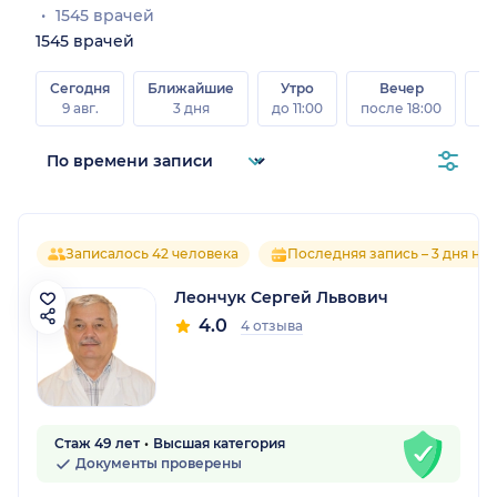
1545 врачей
1545 врачей
Сегодня
Ближайшие
Утро
Вечер
В
9 авг.
3 дня
до 11:00
после 18:00
8 а
Записалось 42 человека
Последняя запись – 3 дня на
Леончук Сергей Львович
4.0
4 отзыва
Стаж 49 лет
Высшая категория
Документы проверены