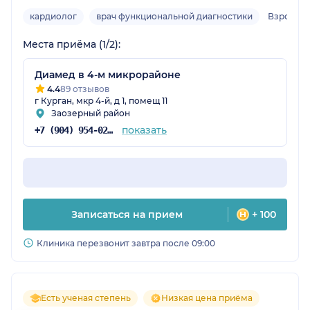
кардиолог
врач функциональной диагностики
Взрослый
Места приёма (1/2):
Диамед в 4-м микрорайоне
4.4
89 отзывов
г Курган, мкр 4-й, д 1, помещ 11
Заозерный район
показать
+7 (904) 954-02-14
Записаться на прием
+ 100
Клиника перезвонит завтра после 09:00
Есть ученая степень
Низкая цена приёма