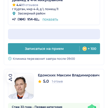
Диамед в 4-м микрорайоне
4.4
89 отзывов
г Курган, мкр 4-й, д 1, помещ 11
Заозерный район
показать
+7 (904) 954-02-14
Записаться на прием
+ 100
Клиника перезвонит завтра после 09:00
Едомских Максим Владимирович
5.0
1 отзыв
Стаж 33 года
Первая категория