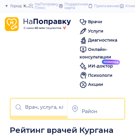
to
НаПоправку
Подарочная
Город:
Курган
Приложение
Кли
Плюс
карта
Закрыть
content
Врачи
Услуги
Диагностика
Онлайн-
консультации
ИИ-доктор
Психологи
Акции
Рейтинг врачей Кургана