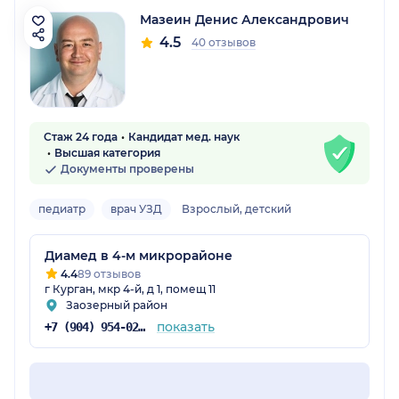
Мазеин Денис Александрович
4.5
40 отзывов
Стаж 24 года
Кандидат мед. наук
Высшая категория
Документы проверены
педиатр
врач УЗД
Взрослый, детский
Диамед в 4-м микрорайоне
4.4
89 отзывов
г Курган, мкр 4-й, д 1, помещ 11
Заозерный район
показать
+7 (904) 954-02-14