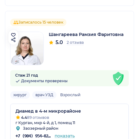
Записалось 15 человек
Шангареева Рамзия Фаритовна
5.0
2 отзыва
Стаж 21 год
Документы проверены
хирург
врач УЗД
Взрослый
Диамед в 4-м микрорайоне
4.4
89 отзывов
г Курган, мкр 4-й, д 1, помещ 11
Заозерный район
показать
+7 (904) 954-02-14