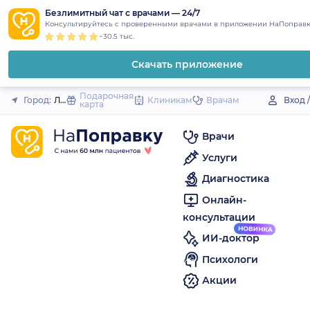
1
2
3
4
5
to
Безлимитный чат с врачами — 24/7
Закрыть
Консультируйтесь с проверенными врачами в приложении НаПоправк
content
~30.5 тыс.
Скачать приложение
Подарочная
Город:
Ладожская (станица)
Клиникам
Врачам
Вход 
карта
Врачи
Услуги
Диагностика
Онлайн-
консультации
ИИ-доктор
Психологи
Акции