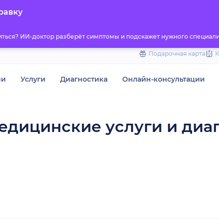
to
равку
content
титься? ИИ-доктор разберёт симптомы и подскажет нужного специали
Подарочная карта
чи
Услуги
Диагностика
Онлайн-консультации
едицинские услуги и диа