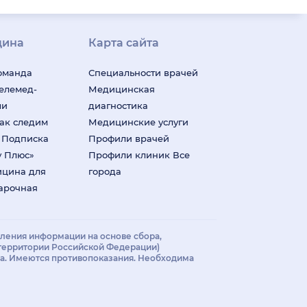
цина
Карта сайта
оманда
Специальности врачей
телемед-
Медицинская
ши
диагностика
ак следим
Медицинские услуги
м
Подписка
Профили врачей
у Плюс»
Профили клиник
Все
ицина для
города
арочная
ения информации на основе сбора,
 территории Российской Федерации)
ча. Имеются противопоказания. Необходима