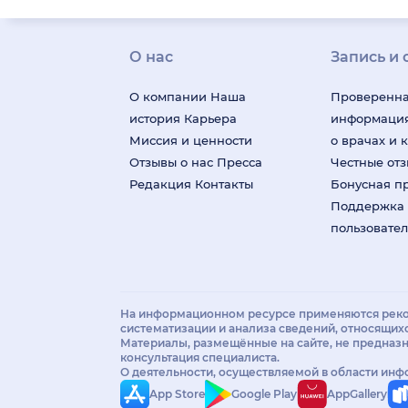
О нас
Запись и 
О компании
Наша
Проверенн
история
Карьера
информаци
Миссия и ценности
о врачах и 
Отзывы о нас
Пресса
Честные от
Редакция
Контакты
Бонусная п
Поддержка
пользовате
На информационном ресурсе применяются реко
систематизации и анализа сведений, относящих
Материалы, размещённые на сайте, не предназн
консультация специалиста.
О деятельности, осуществляемой в области ин
App Store
Google Play
AppGallery