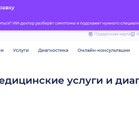
to
равку
content
титься? ИИ-доктор разберёт симптомы и подскажет нужного специали
Подарочная карта
чи
Услуги
Диагностика
Онлайн-консультации
едицинские услуги и диа