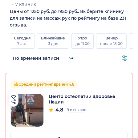
7 клиник
Цены от 1250 руб. до 1950 руб.. Выберите клинику
для записи на массаж рук по рейтингу на базе 231
отзыва.
Сегодня
Ближайшие
Утро
Вечер
В
7 авг.
3 дня
до 11:00
после 18:00
8 а
Средний рейтинг врачей 4.8
Центр остеопатии Здоровье
Нации
4.8
9 отзывов