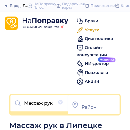
to
НаПоправку
Подарочная
Город:
Липецк
Приложение
Кли
Плюс
карта
Закрыть
content
Врачи
Услуги
Диагностика
Онлайн-
консультации
ИИ-доктор
Психологи
Акции
Очистить
Массаж рук в Липецке