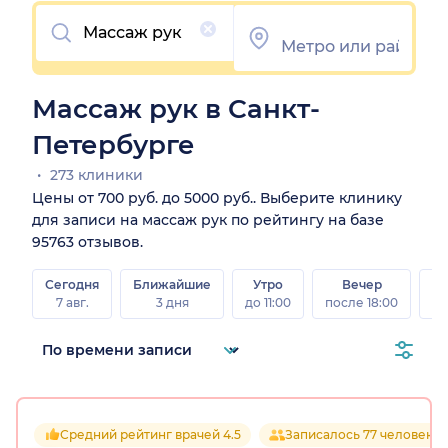
Очистить
Массаж рук в Санкт-
Петербурге
273 клиники
Цены от 700 руб. до 5000 руб.. Выберите клинику
для записи на массаж рук по рейтингу на базе
95763 отзывов.
Сегодня
Ближайшие
Утро
Вечер
В
7 авг.
3 дня
до 11:00
после 18:00
8 а
Средний рейтинг врачей 4.5
Записалось 77 человек