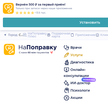
1
2
3
4
5
to
Вернём 500 ₽ за первый приём!
Закрыть
Только при записи через наше приложение
content
~13.5 тыс.
Установить
НаПоправку
Подарочная
Город:
Санкт-Петербург
Приложение
Кли
Плюс
карта
Врачи
Услуги
Диагностика
Онлайн-
консультации
ИИ-доктор
Психологи
Акции