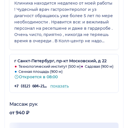
Клиника находится недалеко от моей работы
! Чудесный врач гастроэнтеролог и уз
диагност обращаюсь уже более 5 лет по мере
необходимости . Нравится все: и вежливый
персонал на ресепшене и даже в гардеробе .
Очень чисто, приятно , никогда не теряешь
время в очереди . В Колл-центр не надо
дозваниваться часами , результаты
обследований приходят в личный кабинет !
Рекомендую
г Санкт-Петербург, пр-кт Московский, д 22
Технологический институт (500 м)
Садовая (900 м)
Сенная площадь (900 м)
Откроется в 08:00
показать
+7 (812) 604-21-68
Массаж рук
от 940 ₽