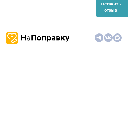
Оставить
отзыв
О
Запись
Клиникам
Телемедицина
Карта
нас
и
и
сайта
отзывы
врачам
На информационном ресурсе применяются
рекомендательные технологии (информационные технологии
предоставления информации на основе сбора,
систематизации и анализа сведений, относящихся к
предпочтениям пользователей сети "Интернет", находящихся
на территории Российской Федерации)
Материалы, размещённые на сайте, не предназначены для
постановки диагноза и лечения и не заменяют приём врача.