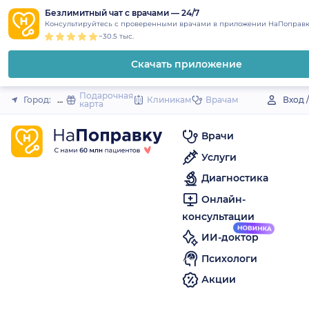
1
2
3
4
5
to
Безлимитный чат с врачами — 24/7
Закрыть
Консультируйтесь с проверенными врачами в приложении НаПоправк
content
~30.5 тыс.
Скачать приложение
Подарочная
Город:
Малая Пурга
Клиникам
Врачам
Вход 
карта
Врачи
Услуги
Диагностика
Онлайн-
консультации
ИИ-доктор
Психологи
Акции