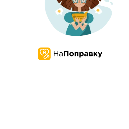
О нас
Запись и 
О компании
Наша
Проверенн
история
Карьера
информаци
Миссия и ценности
о врачах и 
Отзывы о нас
Пресса
Честные от
Редакция
Контакты
Бонусная п
Поддержка