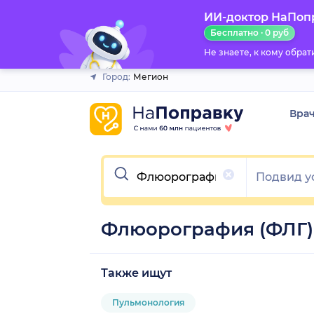
ИИ-доктор НаПоп
Закрыть
Бесплатно · 0 руб
Не знаете, к кому обра
Город:
Мегион
Вра
Очистить
Флюорография (ФЛГ)
Также ищут
Пульмонология