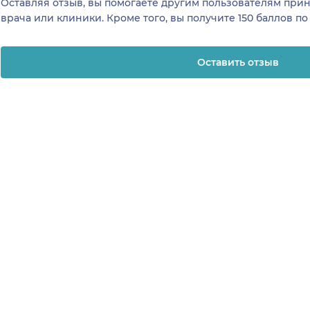
Оставляя отзыв, вы помогаете другим пользователям пр
врача или клиники. Кроме того, вы получите 150 баллов п
Оставить отзыв
отзывы
Клиникам и врачам
Телемеди
ая
Привлечение
О клинике
К
я
пациентов
Регистрация
Вакансии в 
клиниках
клиник
Регистрация
клинике
На
зывы
врачей
Все сервисы для
технологии
К
рограмма
клиник
Блог для клиник
за качество
Клиенты и кейсы
«НаПоправк