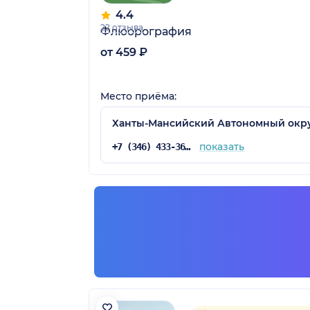
4.4
22 отзыва
Флюорография
от 459 ₽
Место приёма:
Ханты-Мансийский Автономный округ 
показать
+7 (346) 433-36-77