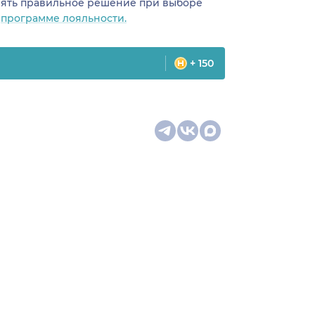
инять правильное решение при выборе
о
программе лояльности.
+ 150
цина
Карта сайта
оманда
Специальности врачей
телемед-
Медицинская
ши
диагностика
ак следим
Медицинские услуги
м
Подписка
Профили врачей
у Плюс»
Профили клиник
Все