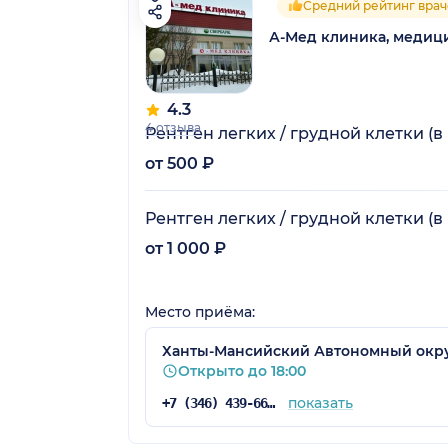
Средний рейтинг врач
А-Мед клиника, медиц
4.3
4 отзыва
Рентген легких / грудной клетки (
от 500 ₽
Рентген легких / грудной клетки (
от 1 000 ₽
Место приёма:
Ханты-Мансийский Автономный округ -
Открыто до 18:00
показать
+7 (346) 439-66-88