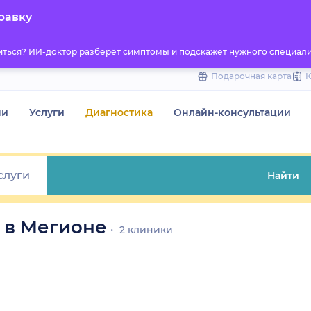
to
равку
content
титься? ИИ-доктор разберёт симптомы и подскажет нужного специали
Подарочная карта
чи
Услуги
Диагностика
Онлайн-консультации
Найти
 в Мегионе
2 клиники