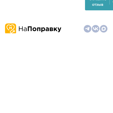
отзыв
О
Запись
Клиникам
Телемедицина
Карта
нас
и
и
сайта
отзывы
врачам
На информационном ресурсе применяются
рекомендательные технологии (информационные технологии
предоставления информации на основе сбора,
систематизации и анализа сведений, относящихся к
предпочтениям пользователей сети "Интернет", находящихся
на территории Российской Федерации)
Материалы, размещённые на сайте, не предназначены для
постановки диагноза и лечения и не заменяют приём врача.
Имеются противопоказания. Необходима консультация