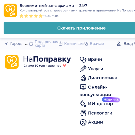
1
2
3
4
5
to
Безлимитный чат с врачами — 24/7
Закрыть
Консультируйтесь с проверенными врачами в приложении НаПоправк
content
~30.5 тыс.
Скачать приложение
Подарочная
Город:
Менделеевск
Клиникам
Врачам
Вход 
карта
Врачи
Услуги
Диагностика
Онлайн-
консультации
ИИ-доктор
Психологи
Акции