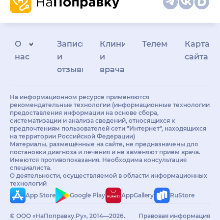
О
Запись
Клиникам
Телемедицина
Карта
нас
и
и
сайта
отзывы
врачам
На информационном ресурсе применяются
рекомендательные технологии (информационные технологии
предоставления информации на основе сбора,
систематизации и анализа сведений, относящихся к
предпочтениям пользователей сети "Интернет", находящихся
на территории Российской Федерации)
Материалы, размещённые на сайте, не предназначены для
постановки диагноза и лечения и не заменяют приём врача.
Имеются противопоказания. Необходима консультация
специалиста.
О деятельности, осуществляемой в области информационных
технологий
App Store
Google Play
AppGallery
RuStore
© ООО «НаПоправку.Ру», 2014—2026.
Правовая информация