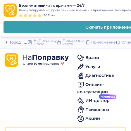
1
2
3
4
5
1
2
3
4
5
to
Безлимитный чат с врачами — 24/7
Закрыть
Консультируйтесь с проверенными врачами в приложении НаПоправк
content
~30.5 тыс.
Скачать приложени
НаПоправку
Подарочная
Город:
Миасс
Приложение
Кли
Плюс
карта
Врачи
Услуги
Диагностика
Онлайн-
консультации
ИИ-доктор
Психологи
Акции