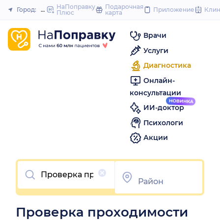
to
НаПоправку
Подарочная
Город:
Миасс
Приложение
Кли
Плюс
карта
Закрыть
content
Врачи
Услуги
Диагностика
Онлайн-
консультации
ИИ-доктор
Психологи
Акции
Очистить
Проверка проходимости