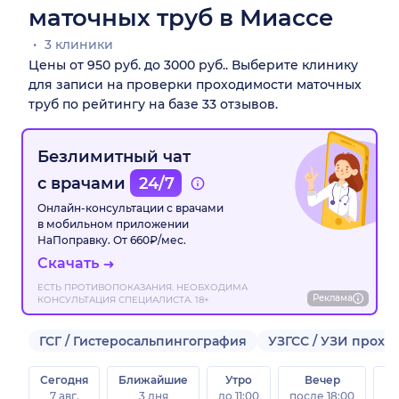
маточных труб в Миассе
3 клиники
Цены от 950 руб. до 3000 руб.. Выберите клинику
для записи на проверки проходимости маточных
труб по рейтингу на базе 33 отзывов.
Безлимитный чат
с врачами
24/7
Онлайн-консультации с врачами
в мобильном приложении
НаПоправку. От 660₽/мес.
Скачать
ЕСТЬ ПРОТИВОПОКАЗАНИЯ. НЕОБХОДИМА
Реклама
КОНСУЛЬТАЦИЯ СПЕЦИАЛИСТА. 18+
ГСГ / Гистеросальпингография
УЗГСС / УЗИ прохо
Сегодня
Ближайшие
Утро
Вечер
В
7 авг.
3 дня
до 11:00
после 18:00
8 а