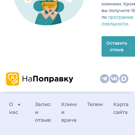
клиники. Кром
вы получите 1
по
программе
лояльности.
Оставить
отзыв
О
Запись
Клиникам
Телемедицина
Карта
нас
и
и
сайта
отзывы
врачам