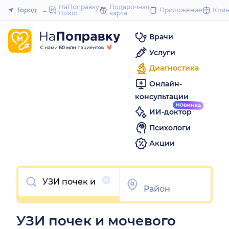
to
НаПоправку
Подарочная
Город:
Миасс
Приложение
Кли
Плюс
карта
Закрыть
content
Врачи
Услуги
Диагностика
Онлайн-
консультации
ИИ-доктор
Психологи
Акции
Очистить
УЗИ почек и мочевого