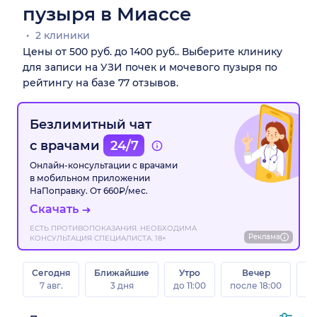
пузыря в Миассе
2 клиники
Цены от 500 руб. до 1400 руб.. Выберите клинику
для записи на УЗИ почек и мочевого пузыря по
рейтингу на базе 77 отзывов.
Безлимитный чат
с врачами
24/7
Онлайн-консультации с врачами
в мобильном приложении
НаПоправку. От 660₽/мес.
Скачать
ЕСТЬ ПРОТИВОПОКАЗАНИЯ. НЕОБХОДИМА
Реклама
КОНСУЛЬТАЦИЯ СПЕЦИАЛИСТА. 18+
Сегодня
Ближайшие
Утро
Вечер
В
7 авг.
3 дня
до 11:00
после 18:00
8 а