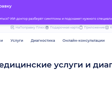
to
равку
content
титься? ИИ-доктор разберёт симптомы и подскажет нужного специали
НаПоправку Плюс
Подарочная карта
Приложение
чи
Услуги
Диагностика
Онлайн-консультации
медицинские услуги и диа