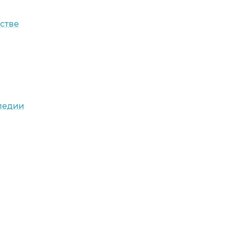
стве
педии