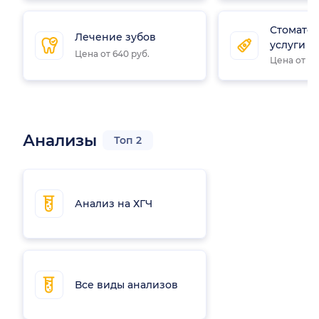
Стомато
Лечение зубов
услуги
Цена от 640 руб.
Цена от 80
Анализы
Топ 2
Анализ на ХГЧ
Все виды анализов