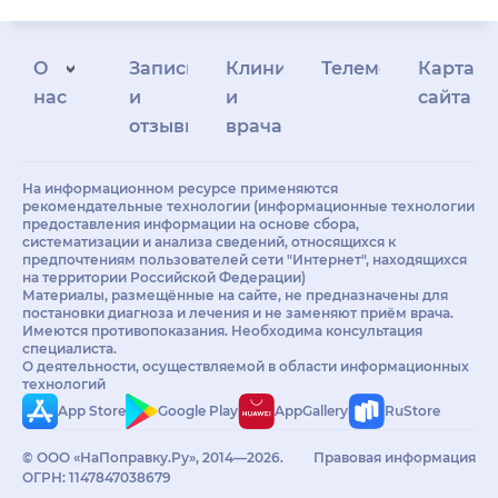
О
Запись
Клиникам
Телемедицина
Карта
нас
и
и
сайта
отзывы
врачам
На информационном ресурсе применяются
рекомендательные технологии (информационные технологии
предоставления информации на основе сбора,
систематизации и анализа сведений, относящихся к
предпочтениям пользователей сети "Интернет", находящихся
на территории Российской Федерации)
Материалы, размещённые на сайте, не предназначены для
постановки диагноза и лечения и не заменяют приём врача.
Имеются противопоказания. Необходима консультация
специалиста.
О деятельности, осуществляемой в области информационных
технологий
App Store
Google Play
AppGallery
RuStore
© ООО «НаПоправку.Ру», 2014—2026.
Правовая информация
ОГРН: 1147847038679