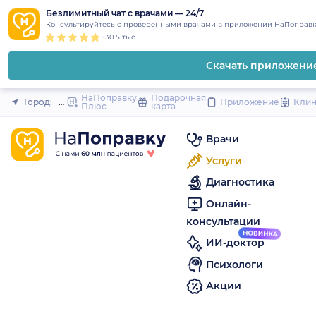
1
2
3
4
5
to
Безлимитный чат с врачами — 24/7
Закрыть
Консультируйтесь с проверенными врачами в приложении НаПоправк
content
~30.5 тыс.
Скачать приложени
НаПоправку
Подарочная
Город:
Мичуринск
Приложение
Кли
Плюс
карта
Врачи
Услуги
Диагностика
Онлайн-
консультации
ИИ-доктор
Психологи
Акции