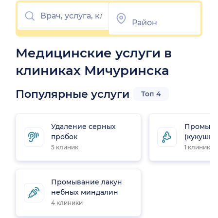
Медицинские услуги в
клиниках Мичуринска
Популярные услуги
Топ 4
Удаление серных
Промыва
пробок
(кукушка
5 клиник
1 клиника
Промывание лакун
небных миндалин
4 клиники