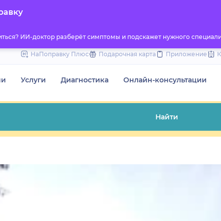
to
равку
content
титься? ИИ-доктор разберёт симптомы и подскажет нужного специали
НаПоправку Плюс
Подарочная карта
Приложение
чи
Услуги
Диагностика
Онлайн-консультации
Найти