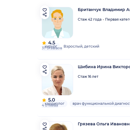
Британчук Владимир А
Стаж 42 года
Первая кате
4.5
хирург
Взрослый, детский
37 отзывов
Шибина Ирина Виктор
Стаж 16 лет
5.0
кардиолог
врач функциональной диагнос
4 отзыва
Грязева Ольга Ивановн