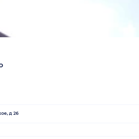
о
ое, д 26