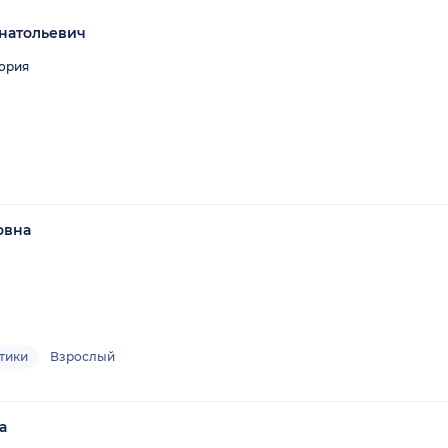
натольевич
гория
овна
тики
Взрослый
а