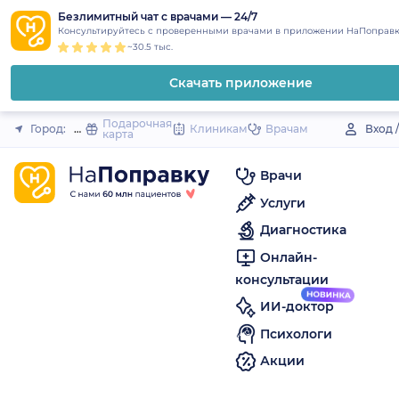
1
2
3
4
5
to
Безлимитный чат с врачами — 24/7
Закрыть
Консультируйтесь с проверенными врачами в приложении НаПоправк
content
~30.5 тыс.
Скачать приложение
Подарочная
Город:
Михайловск (Свердловская обл.)
Клиникам
Врачам
Вход 
карта
Врачи
Услуги
Диагностика
Онлайн-
консультации
ИИ-доктор
Психологи
Акции