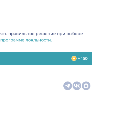
инять правильное решение при выборе
о
программе лояльности.
+ 150
цина
Карта сайта
оманда
Специальности врачей