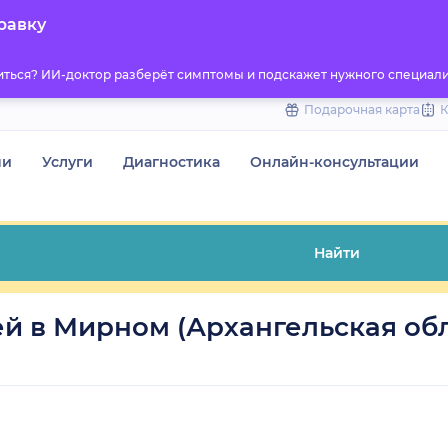
to
равку
content
титься? ИИ-доктор разберёт симптомы и подскажет нужного специали
Подарочная карта
чи
Услуги
Диагностика
Онлайн-консультации
Найти
й в Мирном (Архангельская обл