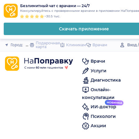
1
2
3
4
5
to
Безлимитный чат с врачами — 24/7
Закрыть
Консультируйтесь с проверенными врачами в приложении НаПоправк
content
~30.5 тыс.
Скачать приложение
Подарочная
Город:
Муравленко
Клиникам
Врачам
Вход 
карта
Врачи
Услуги
Диагностика
Онлайн-
консультации
ИИ-доктор
Психологи
Акции