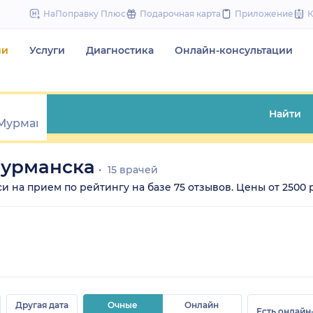
to
НаПоправку Плюс
Подарочная карта
Приложение
content
чи
Услуги
Диагностика
Онлайн-консультации
Найти
Мурманска
15 врачей
 на прием по рейтингу на базе 75 отзывов. Цены от 2500 ру
Другая дата
Очные
Онлайн
Есть онлайн