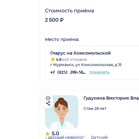
Стоимость приёма
2 500 ₽
Место приёма:
Гларус на Комсомольской
4.6
440 отзывов
г Мурманск, ул Комсомольская, д 15
показать
+7 (815) 299-59-95
Гудухина Виктория Вл
Стаж 26 лет
5.0
детский невролог
Детский