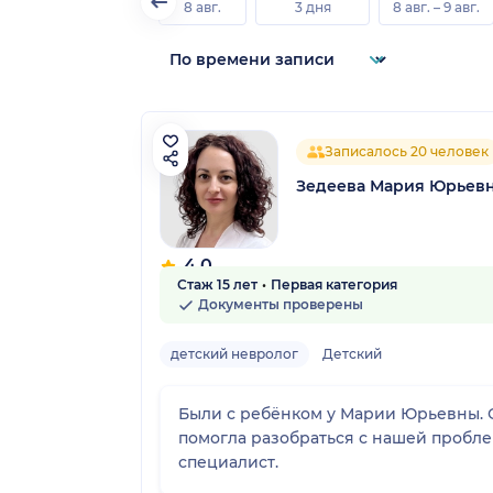
8 авг.
3 дня
8 авг. – 9 авг.
Записалось 20 человек
Зедеева Мария Юрьев
4.0
Стаж 15 лет
Первая категория
5 отзывов
Документы проверены
детский невролог
Детский
Были с ребёнком у Марии Юрьевны. О
помогла разобраться с нашей пробле
специалист.