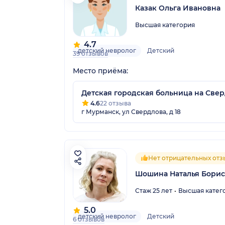
Казак Ольга Ивановна
Высшая категория
4.7
детский невролог
Детский
39 отзывов
Место приёма:
Детская городская больница на Све
4.6
22 отзыва
г Мурманск, ул Свердлова, д 18
Нет отрицательных отз
Шошина Наталья Бори
Стаж 25 лет
Высшая катег
5.0
детский невролог
Детский
6 отзывов