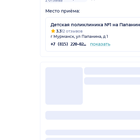
2 отзыва
Место приёма:
Детская поликлиника №1 на Папани
3.3
12 отзывов
г Мурманск, ул Папанина, д 1
показать
+7 (815) 220-02-44