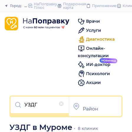
to
НаПоправку
Подарочная
Город:
Муром
Приложение
Кли
Плюс
карта
Закрыть
content
Врачи
Услуги
Диагностика
Онлайн-
консультации
ИИ-доктор
Психологи
Акции
Очистить
УЗДГ в Муроме
8 клиник