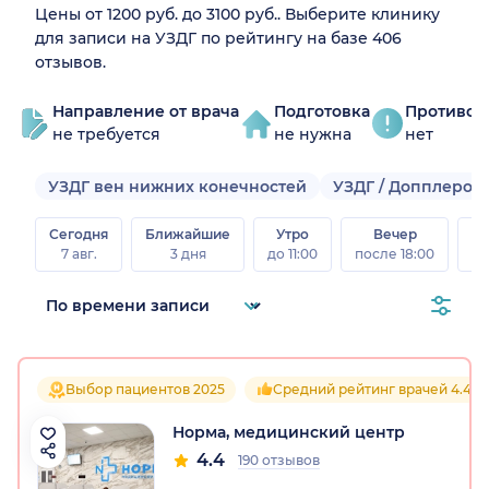
Цены от 1200 руб. до 3100 руб.. Выберите клинику
для записи на УЗДГ по рейтингу на базе 406
отзывов.
Направление от врача
Подготовка
Противоп
не требуется
не нужна
нет
УЗДГ вен нижних конечностей
УЗДГ / Допплерог
Сегодня
Ближайшие
Утро
Вечер
В
7 авг.
3 дня
до 11:00
после 18:00
8 а
Выбор пациентов 2025
Средний рейтинг врачей 4.4
Норма, медицинский центр
4.4
190 отзывов