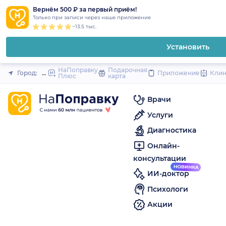
1
2
3
4
5
to
Вернём 500 ₽ за первый приём!
Закрыть
Только при записи через наше приложение
content
~13.5 тыс.
Установить
НаПоправку
Подарочная
Город:
Муром
Приложение
Кли
Плюс
карта
Врачи
Услуги
Диагностика
Онлайн-
консультации
ИИ-доктор
Психологи
Акции