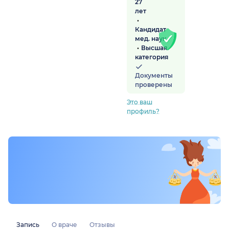
27
лет
Кандидат
мед. наук
Высшая
категория
Документы
проверены
Это ваш
профиль?
Запись
О враче
Отзывы