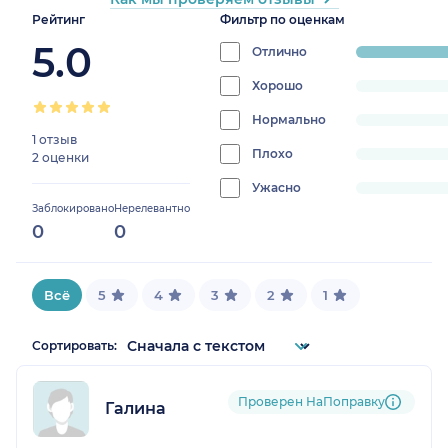
Рейтинг
Фильтр по оценкам
5.0
Отлично
progress:
100%
Хорошо
progress:
0%
Нормально
progress:
1 отзыв
0%
Плохо
progress:
2 оценки
0%
Ужасно
progress:
Заблокировано
Нерелевантно
0%
0
0
Всё
5
4
3
2
1
Сортировать:
Проверен НаПоправку
Галина