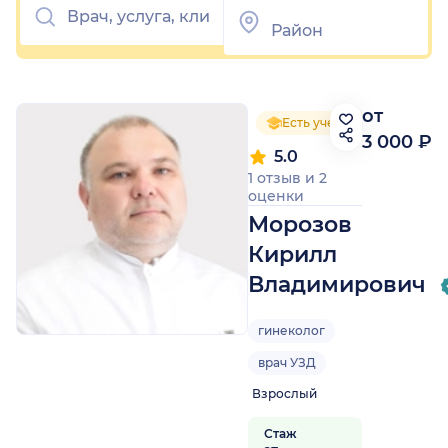
от
Есть ученая степень
3 000 ₽
5.0
1 отзыв
и
2
оценки
Морозов
Кирилл
Владимирович
гинеколог
врач УЗД
Взрослый
Стаж