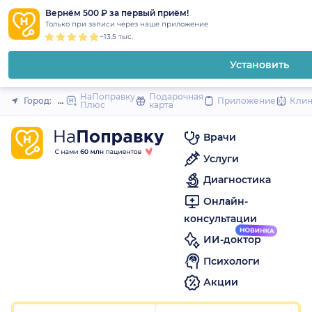
1
2
3
4
5
1
2
3
4
5
1
2
3
4
5
to
Вернём 500 ₽ за первый приём!
Закрыть
Только при записи через наше приложение
content
~13.5 тыс.
Установить
НаПоправку
Подарочная
Город:
Муром
Приложение
Кли
Плюс
карта
Врачи
Услуги
Диагностика
Онлайн-
консультации
ИИ-доктор
Психологи
Акции