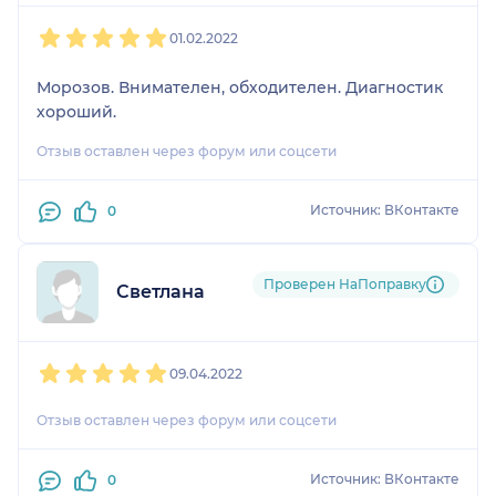
1
2
3
4
5
01.02.2022
Морозов. Внимателен, обходителен. Диагностик
хороший.
Отзыв оставлен через форум или соцсети
Источник: ВКонтакте
0
Проверен НаПоправку
Светлана
1
2
3
4
5
09.04.2022
Отзыв оставлен через форум или соцсети
Источник: ВКонтакте
0