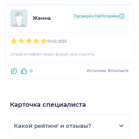
Проверен НаПоправку
Жанна
1
2
3
4
5
01.02.2022
Отзыв оставлен через форум или соцсети
Источник: ВКонтакте
0
Карточка специалиста
Какой рейтинг и отзывы?