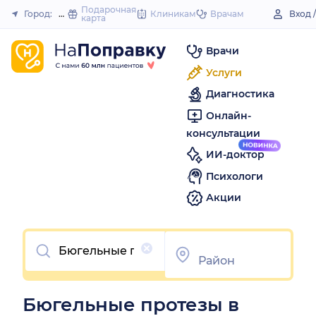
to
Подарочная
Город:
Надым
Клиникам
Врачам
Вход 
карта
Закрыть
content
Врачи
Услуги
Диагностика
Онлайн-
консультации
ИИ-доктор
Психологи
Акции
Очистить
Бюгельные протезы в