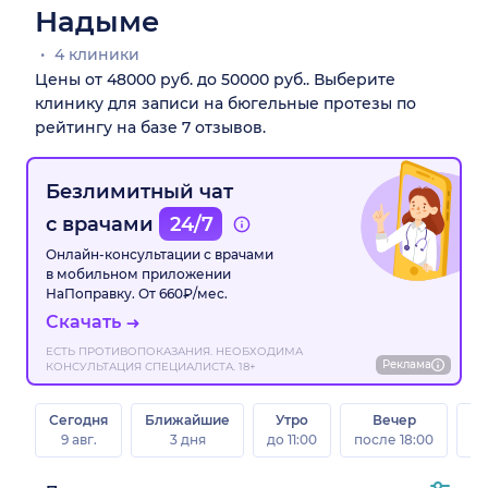
Надыме
4 клиники
Цены от 48000 руб. до 50000 руб.. Выберите
клинику для записи на бюгельные протезы по
рейтингу на базе 7 отзывов.
Безлимитный чат
с врачами
24/7
Онлайн-консультации с врачами
в мобильном приложении
НаПоправку. От 660₽/мес.
Скачать
ЕСТЬ ПРОТИВОПОКАЗАНИЯ. НЕОБХОДИМА
Реклама
КОНСУЛЬТАЦИЯ СПЕЦИАЛИСТА. 18+
Сегодня
Ближайшие
Утро
Вечер
В
9 авг.
3 дня
до 11:00
после 18:00
8 а