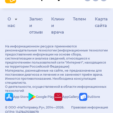
О
Запись
Клиникам
Телемедицина
Карта
нас
и
и
сайта
отзывы
врачам
На информационном ресурсе применяются
рекомендательные технологии (информационные технологии
предоставления информации на основе сбора,
систематизации и анализа сведений, относящихся к
предпочтениям пользователей сети "Интернет", находящихся
на территории Российской Федерации)
Материалы, размещённые на сайте, не предназначены для
постановки диагноза и лечения и не заменяют приём врача.
Имеются противопоказания. Необходима консультация
специалиста.
О деятельности, осуществляемой в области информационных
технологий
App Store
Google Play
AppGallery
RuStore
© ООО «НаПоправку.Ру», 2014—2026.
Правовая информация
ОГРН: 1147847038679