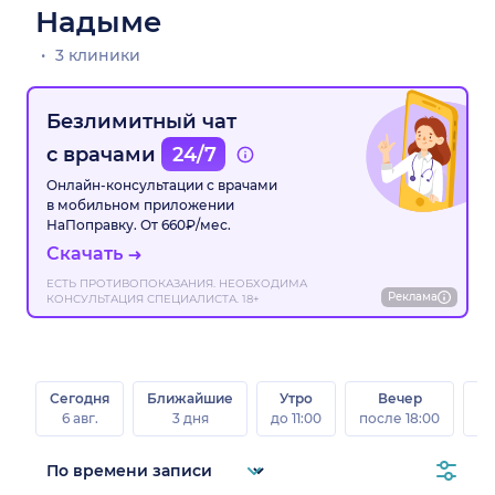
Надыме
3 клиники
Безлимитный чат
с врачами
24/7
Онлайн-консультации с врачами
в мобильном приложении
НаПоправку. От 660₽/мес.
Скачать
ЕСТЬ ПРОТИВОПОКАЗАНИЯ. НЕОБХОДИМА
Реклама
КОНСУЛЬТАЦИЯ СПЕЦИАЛИСТА. 18+
Сегодня
Ближайшие
Утро
Вечер
В
6 авг.
3 дня
до 11:00
после 18:00
8 а