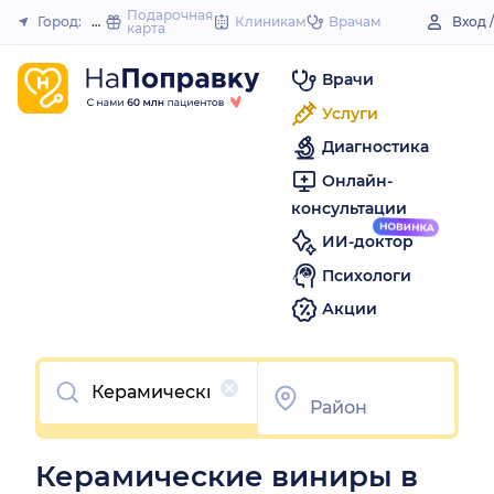
to
Подарочная
Город:
Надым
Клиникам
Врачам
Вход 
карта
Закрыть
content
Врачи
Услуги
Диагностика
Онлайн-
консультации
ИИ-доктор
Психологи
Акции
Очистить
Керамические виниры в