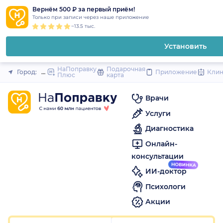
1
2
3
4
5
to
Вернём 500 ₽ за первый приём!
Закрыть
Только при записи через наше приложение
content
~13.5 тыс.
Установить
НаПоправку
Подарочная
Город:
Нижний Новгород
Приложение
Кли
Плюс
карта
Врачи
Услуги
Диагностика
Онлайн-
консультации
ИИ-доктор
Психологи
Акции