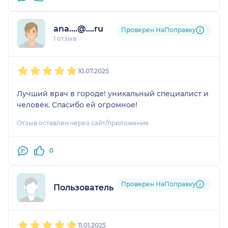
ana....@....ru
Проверен НаПоправку
1 отзыв
1
2
3
4
5
10.07.2025
Лучший врач в городе! уникальный специалист и
человек. Спасибо ей огромное!
Отзыв оставлен через сайт/приложение
0
Проверен НаПоправку
Пользователь НаПоправку
1
2
3
4
5
11.01.2025