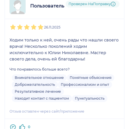
Проверен НаПоправку
Пользователь НаПоправку
1
2
3
4
5
26.11.2025
Ходим только к ней, очень рады что нашли своего
врача! Несколько поколений ходим
исключительно к Юлии Николаевне. Мастер
своего дела, очень ей благодарны!
Что понравилось больше всего?
Внимательное отношение
Понятные объяснения
Доброжелательность
Профессионализм и опыт
Результативное лечение
Находит контакт с пациентом
Пунктуальность
Отзыв оставлен через сайт/приложение
0