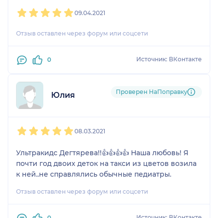
1
2
3
4
5
09.04.2021
Отзыв оставлен через форум или соцсети
Источник: ВКонтакте
0
Проверен НаПоправку
Юлия
1
2
3
4
5
08.03.2021
Ультракидс Дегтярева!!👍👍👍👍 Наша любовь! Я
почти год двоих деток на такси из цветов возила
к ней..не справлялись обычные педиатры.
Отзыв оставлен через форум или соцсети
Источник: ВКонтакте
0