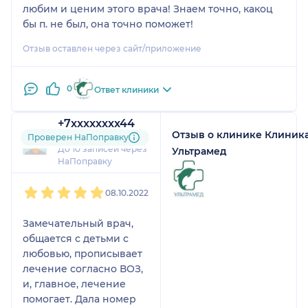
любим и ценим этого врача! Знаем точно, какоц
бы п. не был, она точно поможет!
Отзыв оставлен через сайт/приложение
0
Ответ клиники
+7xxxxxxxx44
Отзыв о клинике Клиник
3 отзыва
Проверен НаПоправку
До 10 записей через
Ультрамед
НаПоправку
1
2
3
4
5
08.10.2022
Замечательный врач,
общается с детьми с
любовью, прописывает
лечение согласно ВОЗ,
и, главное, лечение
помогает. Дала номер