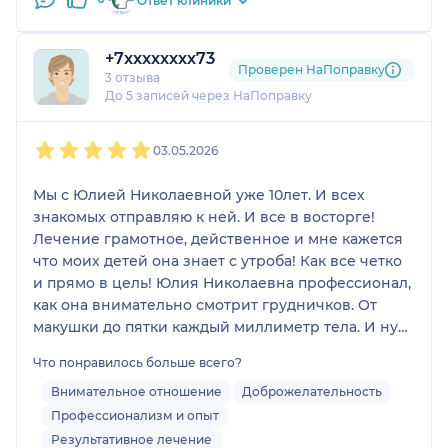
Ответ клиники
+7xxxxxxxx73
Проверен НаПоправку
3 отзыва
До 5 записей через НаПоправку
1
2
3
4
5
03.05.2026
Мы с Юлией Николаевной уже 10лет. И всех
знакомых отправляю к ней. И все в восторге!
Лечение грамотное, действенное и мне кажется
что моих детей она знает с утроба! Как все четко
и прямо в цель! Юлия Николаевна профессионал,
как она внимательно смотрит грудничков. От
макушки до пятки каждый миллиметр тела. И ну
пусть что прием иногда задерживается,
Что понравилось больше всего?
подождём, это все только потому что у кого то
срочно и его добавили в график приема! Поесть
Внимательное отношение
Доброжелательность
можно !
Профессионализм и опыт
Результативное лечение