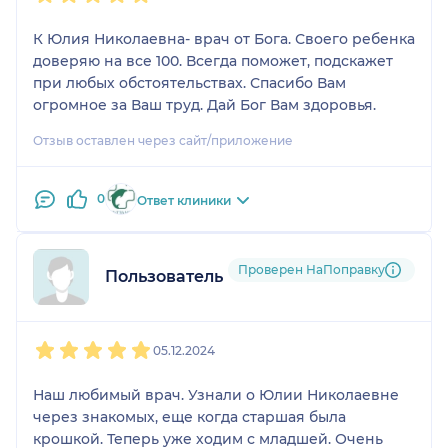
К Юлия Николаевна- врач от Бога. Своего ребенка
доверяю на все 100. Всегда поможет, подскажет
при любых обстоятельствах. Спасибо Вам
огромное за Ваш труд. Дай Бог Вам здоровья.
Отзыв оставлен через сайт/приложение
0
Ответ клиники
Проверен НаПоправку
Пользователь НаПоправку
1
2
3
4
5
05.12.2024
Наш любимый врач. Узнали о Юлии Николаевне
через знакомых, еще когда старшая была
крошкой. Теперь уже ходим с младшей. Очень