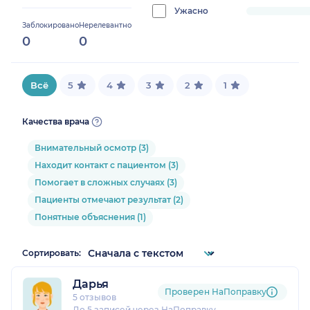
0%
Ужасно
progress:
Заблокировано
Нерелевантно
0%
0
0
Всё
5
4
3
2
1
Качества врача
Внимательный осмотр (3)
Находит контакт с пациентом (3)
Помогает в сложных случаях (3)
Пациенты отмечают результат (2)
Понятные объяснения (1)
Сортировать:
Дарья
Проверен НаПоправку
5 отзывов
До 5 записей через НаПоправку