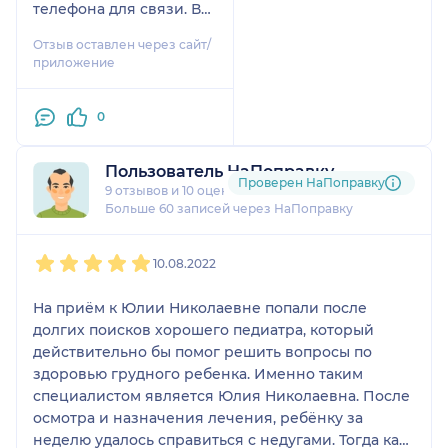
телефона для связи. В
общем, на этом враче я
Отзыв оставлен через сайт/
остановилась и поняла,
приложение
что теперь своих детей
могу доверить только
0
ей. Сама клиника
Ультрамед мне тоже
нравится, куча
Пользователь НаПоправку
Проверен НаПоправку
игрушках в коридорах,
9 отзывов
и
10 оценок
деткам скучно точно не
Больше 60 записей через НаПоправку
будет в ожидании.
1
2
3
4
5
Отношение
10.08.2022
максимально вежливое!
На приём к Юлии Николаевне попали после
долгих поисков хорошего педиатра, который
действительно бы помог решить вопросы по
здоровью грудного ребенка. Именно таким
специалистом является Юлия Николаевна. После
осмотра и назначения лечения, ребёнку за
неделю удалось справиться с недугами. Тогда как