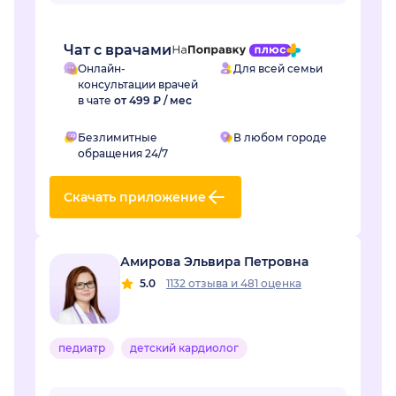
понравились, в интернете...
Чат с врачами
Онлайн-
Для всей семьи
консультации врачей
в чате
от 499 ₽ / мес
Безлимитные
В любом городе
обращения 24/7
Скачать приложение
Амирова Эльвира Петровна
5.0
1132 отзыва
и
481 оценка
педиатр
детский кардиолог