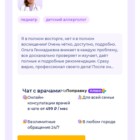
педиатр
детский аллерголог
Я в полном восторге, нет я в полном
восхищении! Очень чётко, доступно, подробно.
Ольга Геннадьевна вникает в каждую проблему,
все досканально проверяет и изучает, даёт
полные и подробные рекомендации. Сразу
видно, профессионал своего дела! После он
лайн общения очень захотелось попасть на
очный приё...
Чат с врачами
Онлайн-
Для всей семьи
консультации врачей
в чате
от 499 ₽ / мес
Безлимитные
В любом городе
обращения 24/7