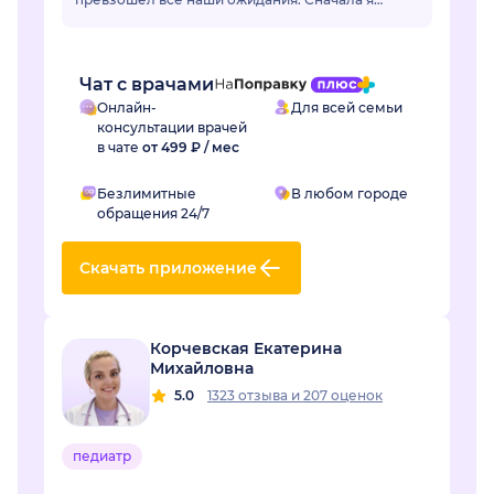
немного переживала по поводу онлайн-
формата, но доктор моментально раз...
Чат с врачами
Онлайн-
Для всей семьи
консультации врачей
в чате
от 499 ₽ / мес
Безлимитные
В любом городе
обращения 24/7
Скачать приложение
Корчевская Екатерина
Михайловна
5.0
1323 отзыва
и
207 оценок
педиатр