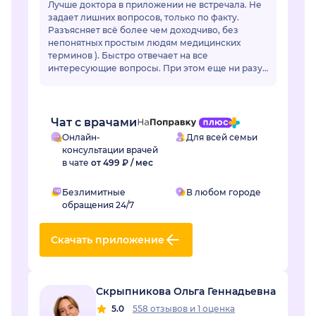
Лучше доктора в приложении не встречала. Не
задает лишних вопросов, только по факту.
Разъясняет всё более чем доходчиво, без
непонятных простым людям медицинских
терминов ). Быстро отвечает на все
интересующие вопросы. При этом еще ни разу
ее советы не подвели. Действительно
грамотный специалист, зн...
Чат с врачами
Онлайн-
Для всей семьи
консультации врачей
в чате
от 499 ₽ / мес
Безлимитные
В любом городе
обращения 24/7
Скачать приложение
Скрыпникова Ольга Геннадьевна
5.0
558 отзывов
и
1 оценка