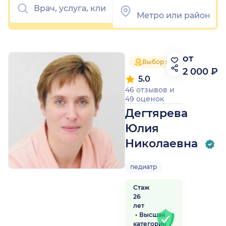
от
Выбор пациентов 2025
2 000 ₽
5.0
46 отзывов
и
49 оценок
Дегтярева
Юлия
Николаевна
педиатр
Стаж
26
лет
Высшая
категория