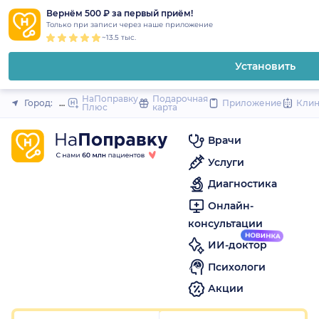
1
2
3
4
5
1
2
3
4
5
1
2
3
4
5
to
Вернём 500 ₽ за первый приём!
Закрыть
Только при записи через наше приложение
content
~13.5 тыс.
Установить
НаПоправку
Подарочная
Город:
Нижний Новгород
Приложение
Кли
Плюс
карта
Врачи
Услуги
Диагностика
Онлайн-
консультации
ИИ-доктор
Психологи
Акции