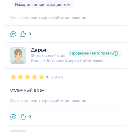
Находит контакт с пациентом
Отзыв оставлен через сайт/приложение
0
Дарья
Проверен НаПоправку
18 отзывов
и
1 оценка
Больше 10 записей через НаПоправку
1
2
3
4
5
26.12.2025
Отличный врач!
Отзыв оставлен через сайт/приложение
0