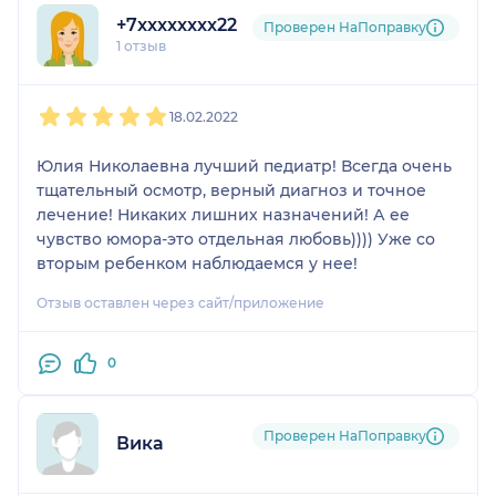
+7xxxxxxxx22
Проверен НаПоправку
1 отзыв
1
2
3
4
5
18.02.2022
Юлия Николаевна лучший педиатр! Всегда очень
тщательный осмотр, верный диагноз и точное
лечение! Никаких лишних назначений! А ее
чувство юмора-это отдельная любовь)))) Уже со
вторым ребенком наблюдаемся у нее!
Отзыв оставлен через сайт/приложение
0
Проверен НаПоправку
Вика