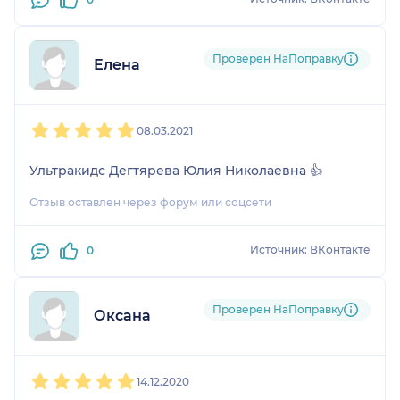
Проверен НаПоправку
Елена
1
2
3
4
5
08.03.2021
Ультракидс Дегтярева Юлия Николаевна 👍
Отзыв оставлен через форум или соцсети
Источник: ВКонтакте
0
Проверен НаПоправку
Оксана
1
2
3
4
5
14.12.2020