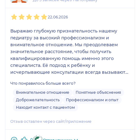
1
2
3
4
5
22.06.2026
Выражаю глубокую признательность нашему
педиатру за высокий профессионализм и
внимательное отношение. Мы преодолеваем
значительное расстояние, чтобы получить
квалифицированную помощь именно этого
специалиста. Её подход к ребёнку и
исчерпывающие консультации всегда вызывают
доверие. Благодаря её поддержке мы чувствуем
Что понравилось больше всего?
себя уверенно в вопросах, касающихся здоровья
наших детей. Мы высоко ценим её труд и
Внимательное отношение
Понятные объяснения
искренне благодарны за оказанную помощь.
Доброжелательность
Профессионализм и опыт
Находит контакт с пациентом
Отзыв оставлен через сайт/приложение
0