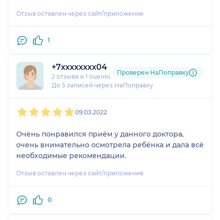
лечение от других врачей не приносило толку.
Отзыв оставлен через сайт/приложение
Кроме того, хочу отметить, что лечение касалось
и вопросов невралгии, и вопросов
гастроэнтеролога и просто моральной поддержки
1
родителей. Огромное спасибо и неисчерпаемая
благодарность Юлии Николаевне.
+7xxxxxxxx04
Проверен НаПоправку
2 отзыва
и
1 оценка
До 5 записей через НаПоправку
1
2
3
4
5
09.03.2022
Очень понравился приём у данного доктора,
очень внимательно осмотрела ребёнка и дала всё
необходимые рекомендации.
Отзыв оставлен через сайт/приложение
0