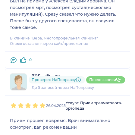
Был на приёме у Алексея Владимировича. Он
посмотрел мрт, посмотрел сустав(несколько
манипуляций). Сразу сказал что нужно делать.
После был у другого специалиста, он озвучил
тоже самое.
В клинике "Вера, многопрофильная клиника"
Отзыв оставлен через сайт/приложение
0
795....@....ru
Проверен НаПоправку
После записи
1 отзыв
До 5 записей через НаПоправку
1
2
3
4
5
Услуга: Прием травматолога-
26.04.2025
ортопеда
Прием прошел вовремя. Врач внимательно
осмотрел, дал рекомендации