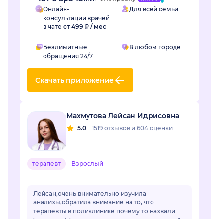
Онлайн-
Для всей семьи
консультации врачей
в чате
от 499 ₽ / мес
Безлимитные
В любом городе
обращения 24/7
Скачать приложение
Махмутова Лейсан Идрисовна
5.0
1519 отзывов
и
604 оценки
терапевт
Взрослый
Лейсан,очень внимательно изучила
анализы,обратила внимание на то, что
терапевты в поликлинике почему то назвали