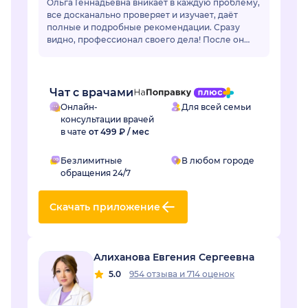
Ольга Геннадьевна вникает в каждую проблему,
все досканально проверяет и изучает, даёт
полные и подробные рекомендации. Сразу
видно, профессионал своего дела! После он
лайн общения очень захотелось попасть на
очный приё...
Чат с врачами
Онлайн-
Для всей семьи
консультации врачей
в чате
от 499 ₽ / мес
Безлимитные
В любом городе
обращения 24/7
Скачать приложение
Алиханова Евгения Сергеевна
5.0
954 отзыва
и
714 оценок