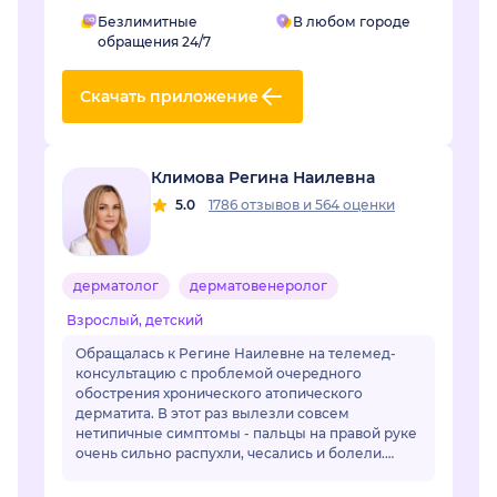
Безлимитные
В любом городе
обращения 24/7
Скачать приложение
Климова Регина Наилевна
5.0
1786 отзывов
и
564 оценки
дерматолог
дерматовенеролог
Взрослый, детский
Обращалась к Регине Наилевне на телемед-
консультацию с проблемой очередного
обострения хронического атопического
дерматита. В этот раз вылезли совсем
нетипичные симптомы - пальцы на правой руке
очень сильно распухли, чесались и болели.
Отек длился уже неделю и сильно мешал жить.
Регина Наилевна назн...