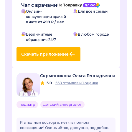
Чат с врачами
Онлайн-
Для всей семьи
консультации врачей
в чате
от 499 ₽ / мес
Безлимитные
В любом городе
обращения 24/7
Скачать приложение
Скрыпникова Ольга Геннадьевна
5.0
558 отзывов
и
1 оценка
педиатр
детский аллерголог
Я в полном восторге, нет я в полном
восхищении! Очень чётко, доступно, подробно.