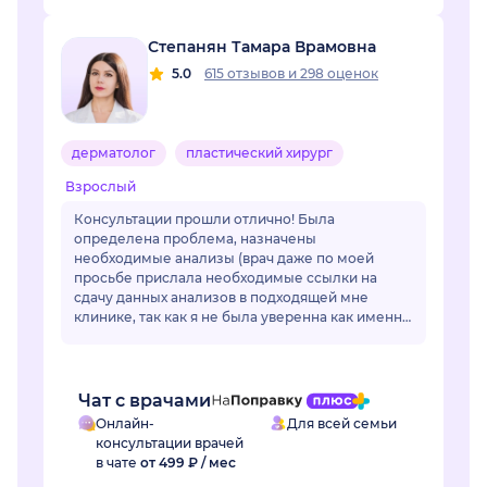
Степанян Тамара Врамовна
5.0
615 отзывов
и
298 оценок
дерматолог
пластический хирург
Взрослый
Консультации прошли отлично! Была
определена проблема, назначены
необходимые анализы (врач даже по моей
просьбе прислала необходимые ссылки на
сдачу данных анализов в подходящей мне
клинике, так как я не была уверенна как именно
называется необходимый мне анализ, да и во
многих клиниках название ан...
Чат с врачами
Онлайн-
Для всей семьи
консультации врачей
в чате
от 499 ₽ / мес