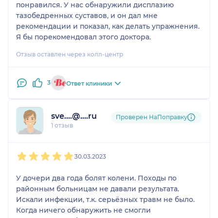
понравился. У нас обнаружили дисплазию
тазобедренных суставов, и он дал мне
рекомендации и показал, как делать упражнения.
Я бы порекомендовал этого доктора.
Отзыв оставлен через колл-центр
3
Ответ клиники
sve....@....ru
Проверен НаПоправку
1 отзыв
1
2
3
4
5
30.03.2023
У дочери два года болят колени. Походы по
районным больницам не давали результата.
Искали инфекции, т.к. серьёзных травм не было.
Когда ничего обнаружить не смогли