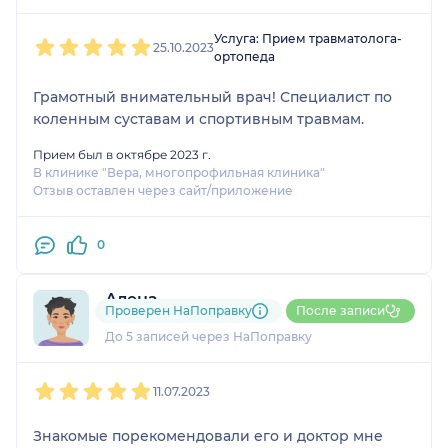
1
2
3
4
5
Услуга: Прием травматолога-
25.10.2023
ортопеда
Грамотный внимательный врач! Специалист по
коленным суставам и спортивным травмам.
Прием был в октябре 2023 г.
В клинике "Вера, многопрофильная клиника"
Отзыв оставлен через сайт/приложение
0
Алена
Проверен НаПоправку
После записи
1 отзыв
До 5 записей через НаПоправку
1
2
3
4
5
11.07.2023
Знакомые порекомендовали его и доктор мне