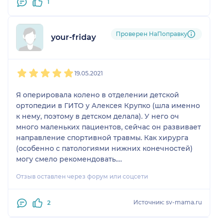
1
Проверен НаПоправку
your-friday
1
2
3
4
5
19.05.2021
Я оперировала колено в отделении детской
ортопедии в ГИТО у Алексея Крупко (шла именно
к нему, поэтому в детском делала). У него оч
много маленьких пациентов, сейчас он развивает
направление спортивной травмы. Как хирурга
(особенно с патологиями нижних конечностей)
могу смело рекомендовать.
Транспозицию бугристости большеберцовой
Отзыв оставлен через форум или соцсети
кости, чистку сустава, ушивание собственной
связки надколенника. Короче, сложно.
Источник: sv-mama.ru
2