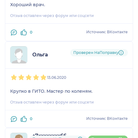
Хороший врач.
Отзыв оставлен через форум или соцсети
Источник: ВКонтакте
0
Проверен НаПоправку
Ольга
1
2
3
4
5
13.06.2020
Крупко в ГИТО. Мастер по коленям.
Отзыв оставлен через форум или соцсети
Источник: ВКонтакте
0
+7xxxxxxxx66