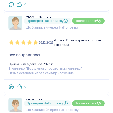
0
790....@....ru
Проверен НаПоправку
После записи
1 отзыв
До 5 записей через НаПоправку
1
2
3
4
5
Услуга: Прием травматолога-
26.12.2023
ортопеда
Все понравилось
Прием был в декабре 2023 г.
В клинике "Вера, многопрофильная клиника"
Отзыв оставлен через сайт/приложение
0
790....@....ru
Проверен НаПоправку
После записи
1 отзыв
До 5 записей через НаПоправку