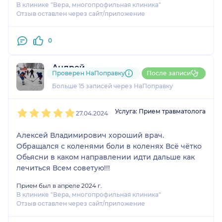
В клинике "Вера, многопрофильная клиника"
Отзыв оставлен через сайт/приложение
0
Андрей
Проверен НаПоправку
После записи
1 отзыв
и
2 оценки
Больше 15 записей через НаПоправку
1
2
3
4
5
Услуга: Прием травматолога
27.04.2024
Алексей Владимирович хороший врач.
Обращался с коленями боли в коленях Всё чётко
Обьясни в каком направлении идти дальше как
лечиться Всем советую!!!
Прием был в апреле 2024 г.
В клинике "Вера, многопрофильная клиника"
Отзыв оставлен через сайт/приложение