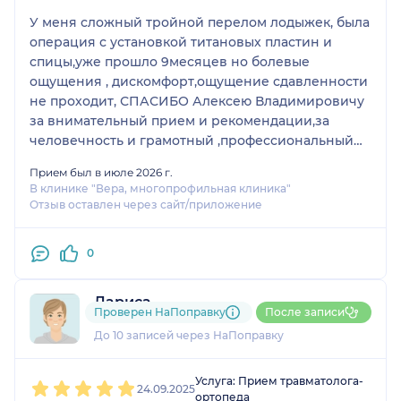
У меня сложный тройной перелом лодыжек, была
операция с установкой титановых пластин и
спицы,уже прошло 9месяцев но болевые
ощущения , дискомфорт,ощущение сдавленности
не проходит, СПАСИБО Алексею Владимировичу
за внимательный прием и рекомендации,за
человечность и грамотный ,профессиональный
подход к моей проблеме,рекомендую 👍 Это мое
Прием был в июле 2026 г.
третье посещение ортопеда травматолога
В клинике "Вера, многопрофильная клиника"
,Алексей Владимирович ЛУЧШИЙ❤️Врач от БОГА,
Отзыв оставлен через сайт/приложение
БЛАГОДАРЮ 🙏
0
Лариса
Проверен НаПоправку
После записи
5 отзывов
и
1 оценка
До 10 записей через НаПоправку
1
2
3
4
5
Услуга: Прием травматолога-
24.09.2025
ортопеда