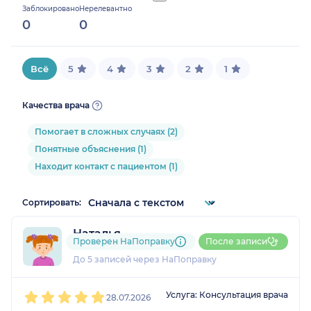
Заблокировано
Нерелевантно
0%
0
0
Всё
5
4
3
2
1
Качества врача
Помогает в сложных случаях (2)
Понятные объяснения (1)
Находит контакт с пациентом (1)
Сортировать:
Наталья
Проверен НаПоправку
После записи
1 отзыв
До 5 записей через НаПоправку
1
2
3
4
5
Услуга: Консультация врача
28.07.2026