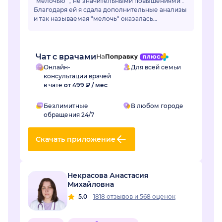
"мелочью" ,"не значительными повышениями".
Благодаря ей я сдала дополнительные анализы
и так называемая "мелочь" оказалась
..сахарным диабетом.Лейсан,спасибо Вам
огромное! Если бы не Вы не...
Чат с врачами
Онлайн-
Для всей семьи
консультации врачей
в чате
от 499 ₽ / мес
Безлимитные
В любом городе
обращения 24/7
Скачать приложение
Некрасова Анастасия
Михайловна
5.0
1818 отзывов
и
568 оценок