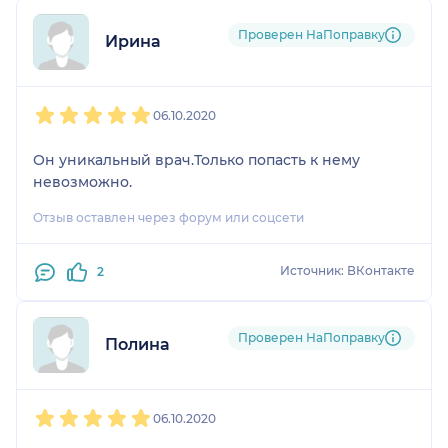
Проверен НаПоправку
Ирина
1
2
3
4
5
06.10.2020
Он уникальный врач.Только попасть к нему
невозможно.
Отзыв оставлен через форум или соцсети
Источник: ВКонтакте
2
Проверен НаПоправку
Полина
1
2
3
4
5
06.10.2020