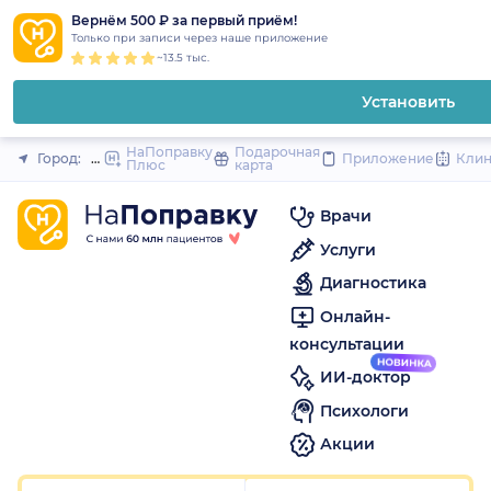
1
2
3
4
5
1
2
3
4
5
1
2
3
4
5
to
Вернём 500 ₽ за первый приём!
Закрыть
Только при записи через наше приложение
content
~13.5 тыс.
Установить
НаПоправку
Подарочная
Город:
Нижний Новгород
Приложение
Кли
Плюс
карта
Врачи
Услуги
Диагностика
Онлайн-
консультации
ИИ-доктор
Психологи
Акции