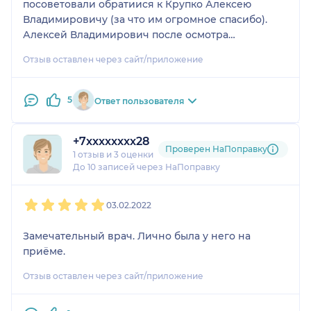
посоветовали обратиися к Крупко Алексею
Владимировичу (за что им огромное спасибо).
Алексей Владимирович после осмотра
определил причину, всё чётко объяснил,
Отзыв оставлен через сайт/приложение
рассказал о вариантах решения нешей проблемы
и записал на операцию. Спасибо ему огромное!!!
Не смотря на предстоящую операцию мы с
5
Ответ пользователя
дочерью вышли довольные, что наконец-то знаем
причины постоянных болей. В 16 лет ходит
+7xxxxxxxx28
постоянно с перебинтованными коленями. Сразу
Проверен НаПоправку
1 отзыв
и
3 оценки
видно человек знает свою работу до автоматизма.
До 10 записей через НаПоправку
Так как до это врачи только руками разводили.
1
2
3
4
5
03.02.2022
Замечательный врач. Лично была у него на
приёме.
Отзыв оставлен через сайт/приложение