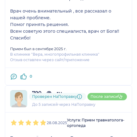
Врач очень внимательный , все рассказал о
нашей проблеме.
Помог принять решения.
Всем советую этого специалиста, врач от Бога!!
Спасибо!
Прием был в сентябре 2025 г.
В клинике "Вера, многопрофильная клиника"
Отзыв оставлен через сайт/приложение
0
790....@....ru
Проверен НаПоправку
После записи
1 отзыв
До 5 записей через НаПоправку
1
2
3
4
5
Услуга: Прием травматолога-
28.08.2025
ортопеда