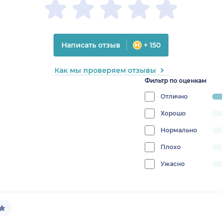
Написать отзыв
+ 150
Как мы проверяем отзывы
Фильтр по оценкам
Отлично
pr
10
Хорошо
progress:
0%
Нормально
progress:
0%
Плохо
progress:
0%
Ужасно
progress:
0%