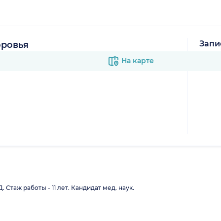
Запи
оровья
В к
На карте
Стаж работы - 11 лет. Кандидат мед. наук.