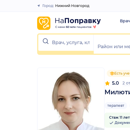
1
2
3
4
5
1
2
3
4
5
Город:
Нижний Новгород
Закрыть
Вра
Есть уч
5.0
2 о
Милюти
терапевт
Стаж 11 лет
Докуме