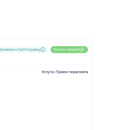
Проверен НаПоправку
После записи
Услуга: Прием терапевта