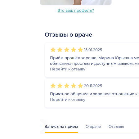
Это ваш профиль?
Отзывы о враче
1
2
3
4
5
1
2
3
4
5
15.01.2025
Приём прошёл хорошо, Марина Юрьевна меня 
объяснила простым и доступным языком, мн
Перейти к отзыву
20.11.2025
Приятное общение и хорошее отношение к 
Перейти к отзыву
Запись на приём
О враче
Отзывы