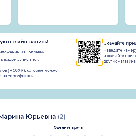
ую онлайн-запись!
Скачайте пр
Наведите камеру
приложении НаПоправку
и скачайте прило
к вашей записи чек,
других магазин
ов ( = 500 ₽), которые можно
,
на сертификаты
 Марина Юрьевна
(2)
Оцените врача