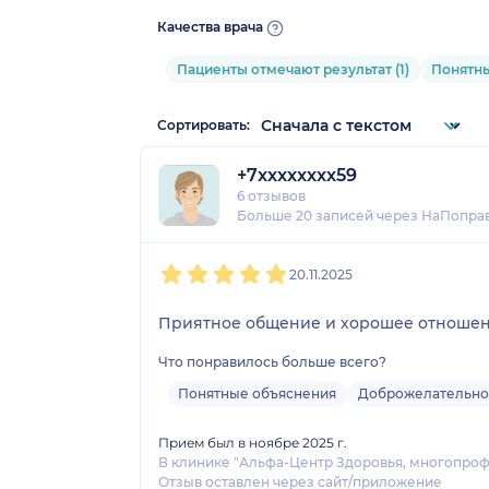
Качества врача
Пациенты отмечают результат (1)
Понятны
Сортировать:
+7xxxxxxxx59
6 отзывов
Больше 20 записей через НаПопра
1
2
3
4
5
20.11.2025
Приятное общение и хорошее отношени
Что понравилось больше всего?
Понятные объяснения
Доброжелательно
Прием был в ноябре 2025 г.
В клинике "Альфа-Центр Здоровья, многопроф
Отзыв оставлен через сайт/приложение