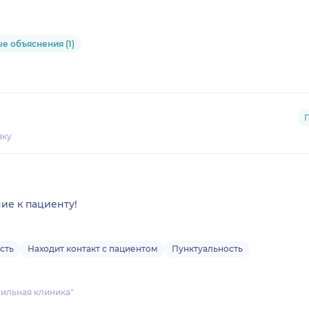
е объяснения (1)
вку
е к пациенту!
сть
Находит контакт с пациентом
Пунктуальность
ильная клиника"