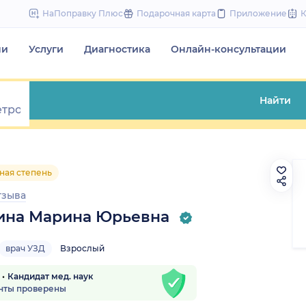
to
НаПоправку Плюс
Подарочная карта
Приложение
content
чи
Услуги
Диагностика
Онлайн-консультации
Найти
еная степень
тзыва
на Марина Юрьевна
врач УЗД
Взрослый
Кандидат мед. наук
нты проверены