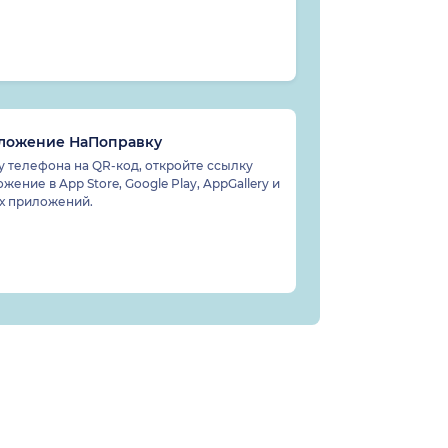
иложение НаПоправку
 телефона на QR-код, откройте ссылку
жение в App Store, Google Play, AppGallery и
ах приложений.