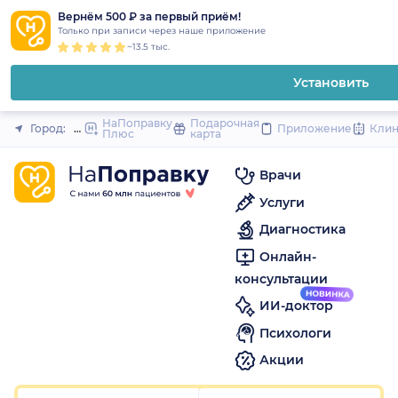
1
2
3
4
5
1
2
3
4
5
1
2
3
4
5
to
Вернём 500 ₽ за первый приём!
Закрыть
Только при записи через наше приложение
content
~13.5 тыс.
Установить
НаПоправку
Подарочная
Город:
Нижний Новгород
Приложение
Кли
Плюс
карта
Врачи
Услуги
Диагностика
Онлайн-
консультации
ИИ-доктор
Психологи
Акции