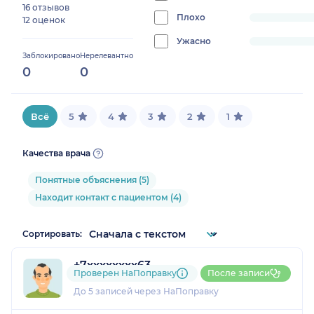
16 отзывов
0%
Плохо
progress:
12 оценок
0%
Ужасно
progress:
Заблокировано
Нерелевантно
0%
0
0
Всё
5
4
3
2
1
Качества врача
Понятные объяснения (5)
Находит контакт с пациентом (4)
Сортировать:
+7xxxxxxxx63
Проверен НаПоправку
После записи
1 отзыв
До 5 записей через НаПоправку