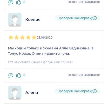
Источник: ВКонтакте
0
Проверен НаПоправку
Ксения
1
2
3
4
5
23.06.2020
Мы ходим только к Усеевич Алле Вадимовне, в
Тонус Крохе. Очень нравится она.
Отзыв оставлен через форум или соцсети
Источник: ВКонтакте
0
Проверен НаПоправку
Алена
1
2
3
4
5