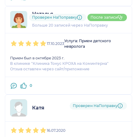
Наталья
Проверен НаПоправку
После записи
5 отзывов
и
5 оценок
Больше 20 записей через НаПоправку
1
2
3
4
5
Услуга: Прием детского
17.10.2023
невролога
Прием был в октябре 2023 г.
В клинике "Клиника Тонус КРОХА на Коминтерна"
Отзыв оставлен через сайт/приложение
0
Проверен НаПоправку
Катя
1
2
3
4
5
16.07.2020