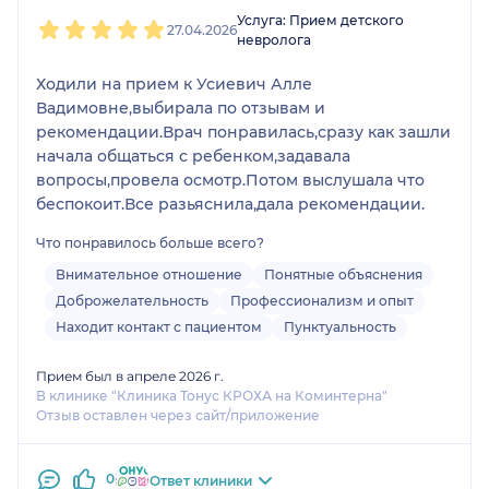
1
2
3
4
5
Услуга: Прием детского
27.04.2026
невролога
Ходили на прием к Усиевич Алле
Вадимовне,выбирала по отзывам и
рекомендации.Врач понравилась,сразу как зашли
начала общаться с ребенком,задавала
вопросы,провела осмотр.Потом выслушала что
беспокоит.Все разьяснила,дала рекомендации.
Что понравилось больше всего?
Внимательное отношение
Понятные объяснения
Доброжелательность
Профессионализм и опыт
Находит контакт с пациентом
Пунктуальность
Прием был в апреле 2026 г.
В клинике "Клиника Тонус КРОХА на Коминтерна"
Отзыв оставлен через сайт/приложение
0
Ответ клиники