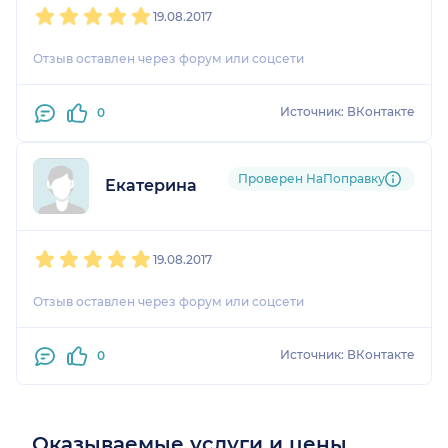
19.08.2017
Отзыв оставлен через форум или соцсети
Источник: ВКонтакте
0
Проверен НаПоправку
Екатерина
1
2
3
4
5
19.08.2017
Отзыв оставлен через форум или соцсети
Источник: ВКонтакте
0
Оказываемые услуги и цены