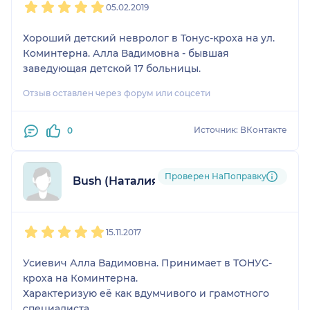
05.02.2019
Хороший детский невролог в Тонус-кроха на ул.
Коминтерна. Алла Вадимовна - бывшая
заведующая детской 17 больницы.
Отзыв оставлен через форум или соцсети
Источник: ВКонтакте
0
Проверен НаПоправку
Bush (Наталия)
1
2
3
4
5
15.11.2017
Усиевич Алла Вадимовна. Принимает в ТОНУС-
кроха на Коминтерна.
Характеризую её как вдумчивого и грамотного
специалиста.