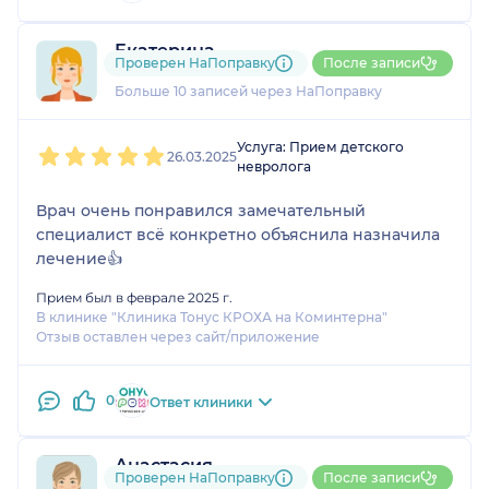
Екатерина
Проверен НаПоправку
После записи
3 отзыва
Больше 10 записей через НаПоправку
1
2
3
4
5
Услуга: Прием детского
26.03.2025
невролога
Врач очень понравился замечательный
специалист всё конкретно объяснила назначила
лечение👍
Прием был в феврале 2025 г.
В клинике "Клиника Тонус КРОХА на Коминтерна"
Отзыв оставлен через сайт/приложение
0
Ответ клиники
Анастасия
Проверен НаПоправку
После записи
3 отзыва