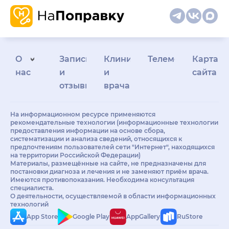
О
Запись
Клиникам
Телемедицина
Карта
нас
и
и
сайта
отзывы
врачам
На информационном ресурсе применяются
рекомендательные технологии (информационные технологии
предоставления информации на основе сбора,
систематизации и анализа сведений, относящихся к
предпочтениям пользователей сети "Интернет", находящихся
на территории Российской Федерации)
Материалы, размещённые на сайте, не предназначены для
постановки диагноза и лечения и не заменяют приём врача.
Имеются противопоказания. Необходима консультация
специалиста.
О деятельности, осуществляемой в области информационных
технологий
App Store
Google Play
AppGallery
RuStore