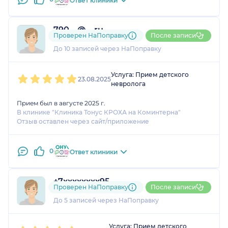
Ответ клиники
790....@....ru
Проверен НаПоправку
После записи
1 оценка
До 10 записей через НаПоправку
1
2
3
4
5
Услуга: Прием детского
23.08.2025
невролога
Прием был в августе 2025 г.
В клинике "Клиника Тонус КРОХА на Коминтерна"
Отзыв оставлен через сайт/приложение
0
Ответ клиники
+7xxxxxxxx95
Проверен НаПоправку
После записи
1 оценка
До 5 записей через НаПоправку
1
2
3
4
5
Услуга: Прием детского