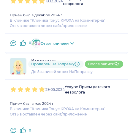
18.12.2024
невролога
Прием был в декабре 2024 г.
В клинике "Клиника Тонус КРОХА на Коминтерна"
Отзыв оставлен через сайт/приложение
0
Ответ клиники
Кристина
Проверен НаПоправку
После записи
1 оценка
До 5 записей через НаПоправку
1
2
3
4
5
Услуга: Прием детского
29.05.2024
невролога
Прием был в мае 2024 г.
В клинике "Клиника Тонус КРОХА на Коминтерна"
Отзыв оставлен через сайт/приложение
0