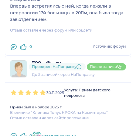
Впервые встретились с ней, когда лежали в
неврологии 17й больницы в 2011м, она была тогда
зав.отделением.
Отзыв оставлен через форум или соцсети
Источник: форум
0
798....@....ru
Проверен НаПоправку
После записи
1 оценка
До 5 записей через НаПоправку
1
2
3
4
5
Услуга: Прием детского
30.11.2025
невролога
Прием был в ноябре 2025 г.
В клинике "Клиника Тонус КРОХА на Коминтерна"
Отзыв оставлен через сайт/приложение
0