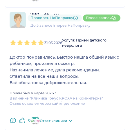
790....@....ru
Проверен НаПоправку
После записи
1 отзыв
До 5 записей через НаПоправку
1
2
3
4
5
Услуга: Прием детского
31.03.2026
невролога
Доктор понравилась. Быстро нашла общий язык с
ребёнком, произвела осмотр.
Назначила лечение, дала рекомендации.
Ответила на все наши вопросы.
Всё обстановка доброжелательная.
Прием был в марте 2026 г.
В клинике "Клиника Тонус КРОХА на Коминтерна"
Отзыв оставлен через сайт/приложение
0
Ответ клиники