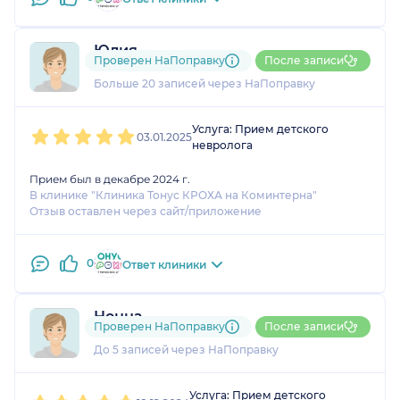
Юлия
Проверен НаПоправку
После записи
4 отзыва
и
2 оценки
Больше 20 записей через НаПоправку
1
2
3
4
5
Услуга: Прием детского
03.01.2025
невролога
Прием был в декабре 2024 г.
В клинике "Клиника Тонус КРОХА на Коминтерна"
Отзыв оставлен через сайт/приложение
0
Ответ клиники
Нонна
Проверен НаПоправку
После записи
1 оценка
До 5 записей через НаПоправку
1
2
3
4
5
Услуга: Прием детского