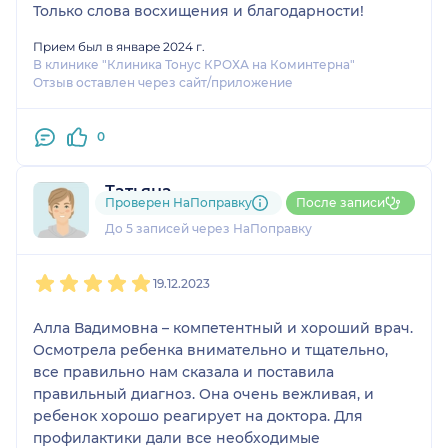
Только слова восхищения и благодарности!
Прием был в январе 2024 г.
В клинике "Клиника Тонус КРОХА на Коминтерна"
Отзыв оставлен через сайт/приложение
0
Татьяна
Проверен НаПоправку
После записи
1 отзыв
До 5 записей через НаПоправку
1
2
3
4
5
19.12.2023
Алла Вадимовна – компетентный и хороший врач.
Осмотрела ребенка внимательно и тщательно,
все правильно нам сказала и поставила
правильный диагноз. Она очень вежливая, и
ребенок хорошо реагирует на доктора. Для
профилактики дали все необходимые