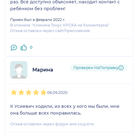
раз. Всё доступно объясняет, находит контакт с
ребёнком без проблем!
Прием был в феврале 2022 г.
В клинике "Клиника Тонус КРОХА на Коминтерна"
Отзыв оставлен через сайт/приложение
0
Проверен НаПоправку
Марина
1
2
3
4
5
06.09.2020
К Усиевич ходили, из всех у кого мы были, мне
она больше всех понравилась.
Отзыв оставлен через форум или соцсети