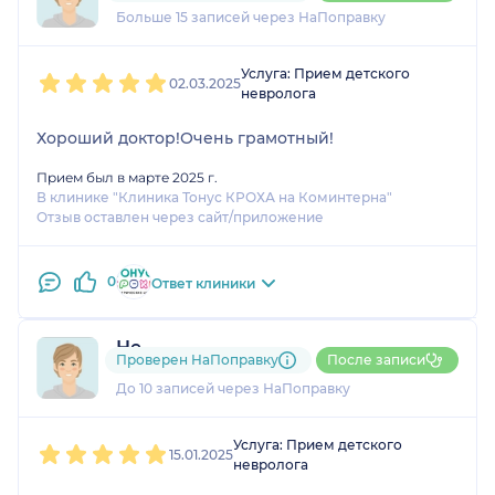
Больше 15 записей через НаПоправку
1
2
3
4
5
Услуга: Прием детского
02.03.2025
невролога
Хороший доктор!Очень грамотный!
Прием был в марте 2025 г.
В клинике "Клиника Тонус КРОХА на Коминтерна"
Отзыв оставлен через сайт/приложение
0
Ответ клиники
Не
Проверен НаПоправку
После записи
7 отзывов
До 10 записей через НаПоправку
1
2
3
4
5
Услуга: Прием детского
15.01.2025
невролога