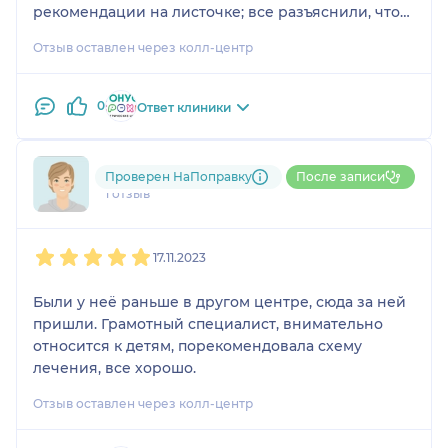
рекомендации на листочке; все разъяснили, что
нужно делать, все как положено.
Отзыв оставлен через колл-центр
0
Ответ клиники
Екатерина
Проверен НаПоправку
После записи
1 отзыв
1
2
3
4
5
17.11.2023
Были у неё раньше в другом центре, сюда за ней
пришли. Грамотный специалист, внимательно
относится к детям, порекомендовала схему
лечения, все хорошо.
Отзыв оставлен через колл-центр