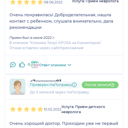
Услуга: Прием невролога
08.06.2022
Очень понравилась! Доброделательная, нашла
контакт с ребенком, слушала внимательно, дала
рекомендации
Прием был в июне 2022 г.
В клинике "Клиника Тонус КРОХА на Коминтерна"
Отзыв оставлен через сайт/приложение
0
Ответ клиники
+7xxxxxxxx83
Проверен НаПоправку
После записи
1 отзыв
До 5 записей через НаПоправку
1
2
3
4
5
Услуга: Прием детского
10.02.2022
невролога
Очень хороший доктор. Приходим уже не первый