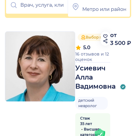
от
Выбор пациентов 2025
3 500 ₽
5.0
16 отзывов
и
12
оценок
Усиевич
Алла
Вадимовна
детский
невролог
Стаж
35 лет
Высшая
категория