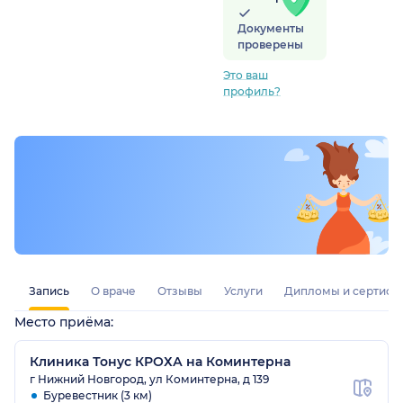
Документы
проверены
Это ваш
профиль?
Запись
О враче
Отзывы
Услуги
Дипломы и сертифи
Место приёма:
Клиника Тонус КРОХА на Коминтерна
г Нижний Новгород, ул Коминтерна, д 139
Буревестник (3 км)