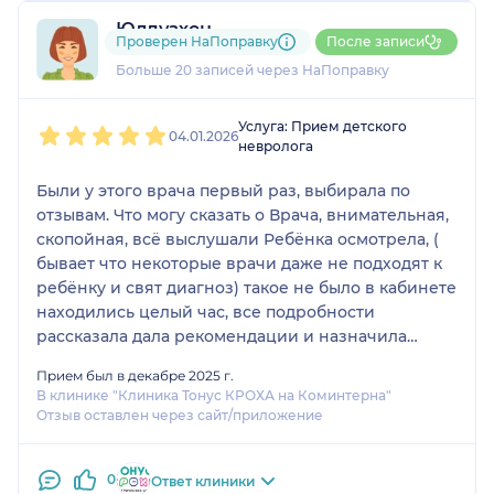
Юлдузхон
Проверен НаПоправку
После записи
8 отзывов
Больше 20 записей через НаПоправку
1
2
3
4
5
Услуга: Прием детского
04.01.2026
невролога
Были у этого врача первый раз, выбирала по
отзывам. Что могу сказать о Врача, внимательная,
скопойная, всё выслушали Ребёнка осмотрела, (
бывает что некоторые врачи даже не подходят к
ребёнку и свят диагноз) такое не было в кабинете
находились целый час, все подробности
рассказала дала рекомендации и назначила
препараты которые нам очень помогает. Спасибо
Прием был в декабре 2025 г.
вам большое. Вы Не только хороший врач ну и
В клинике "Клиника Тонус КРОХА на Коминтерна"
человек с большой душой. Обязательно ещё
Отзыв оставлен через сайт/приложение
вернёмся.
0
Ответ клиники