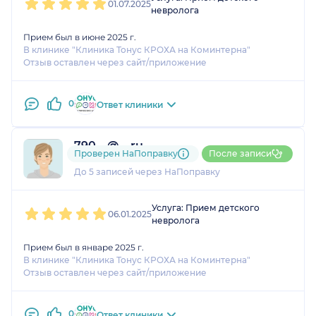
01.07.2025
невролога
Прием был в июне 2025 г.
В клинике "Клиника Тонус КРОХА на Коминтерна"
Отзыв оставлен через сайт/приложение
0
Ответ клиники
790....@....ru
Проверен НаПоправку
После записи
1 оценка
До 5 записей через НаПоправку
1
2
3
4
5
Услуга: Прием детского
06.01.2025
невролога
Прием был в январе 2025 г.
В клинике "Клиника Тонус КРОХА на Коминтерна"
Отзыв оставлен через сайт/приложение
0
Ответ клиники