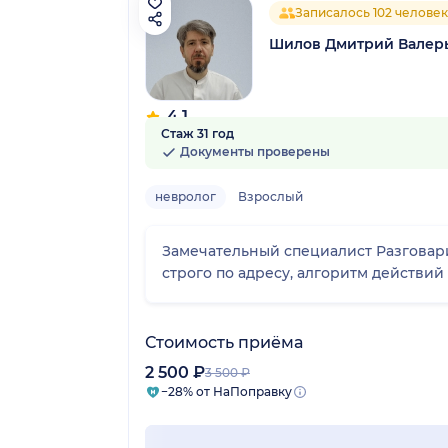
Записалось 102 челове
Шилов Дмитрий Валер
4.1
Стаж 31 год
13 отзывов
Документы проверены
невролог
Взрослый
Замечательный специалист Разговар
строго по адресу, алгоритм действий 
Стоимость приёма
2 500 ₽
3 500 ₽
−28% от НаПоправку