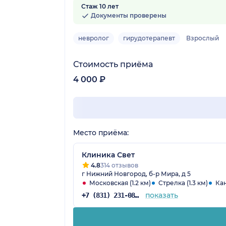
Стаж 10 лет
61 отзыв
Документы проверены
невролог
гирудотерапевт
Взрослый
Стоимость приёма
4 000 ₽
Место приёма:
Клиника Свет
4.8
314 отзывов
г Нижний Новгород, б-р Мира, д 5
Московская (1.2 км)
Стрелка (1.3 км)
Кан
показать
+7 (831) 231-08-17