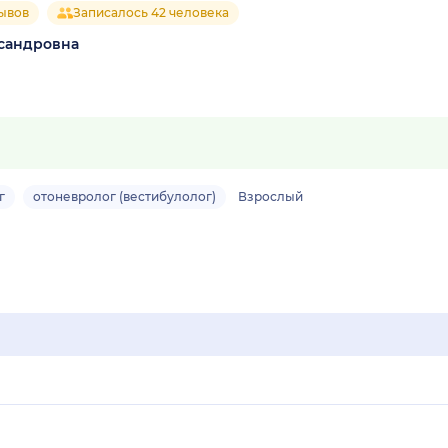
зывов
Записалось 42 человека
сандровна
г
отоневролог (вестибулолог)
Взрослый