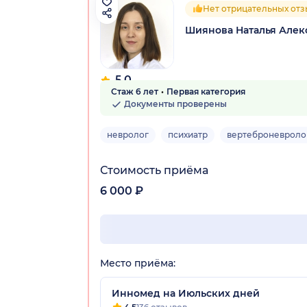
Нет отрицательных от
Шиянова Наталья Алек
5.0
Стаж 6 лет
Первая категория
12 отзывов
Документы проверены
невролог
психиатр
вертеброневроло
Стоимость приёма
6 000 ₽
Место приёма:
Инномед на Июльских дней