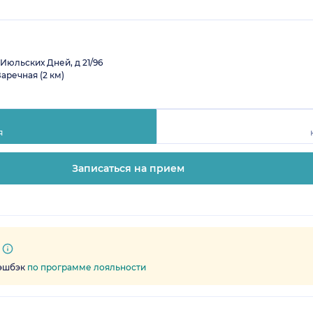
Июльских Дней, д 21/96
Заречная (2 км)
я
Записаться на прием
кэшбэк
по программе лояльности