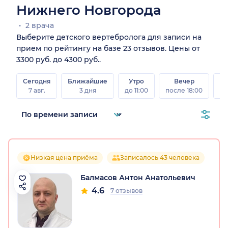
Нижнего Новгорода
2 врача
Выберите детского вертебролога для записи на
прием по рейтингу на базе 23 отзывов. Цены от
3300 руб. до 4300 руб..
Сегодня
Ближайшие
Утро
Вечер
В
7 авг.
3 дня
до 11:00
после 18:00
8 а
Низкая цена приёма
Записалось 43 человека
Балмасов Антон Анатольевич
4.6
7 отзывов