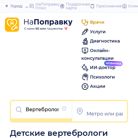
to
НаПоправку
Подарочная
Город:
Нижний Новгород
Приложение
Кли
Плюс
карта
Закрыть
content
Врачи
Услуги
Диагностика
Онлайн-
консультации
ИИ-доктор
Психологи
Акции
Очистить
Детские вертебрологи