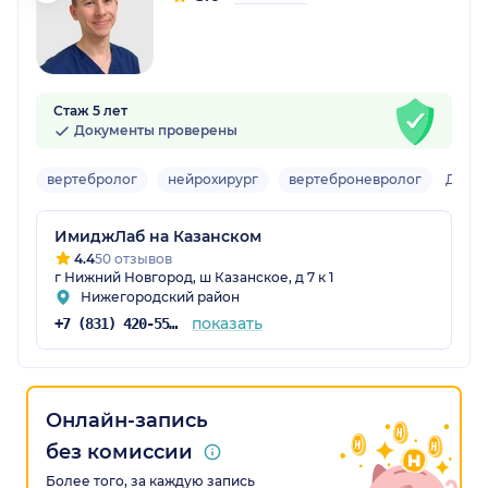
Стаж 5 лет
Документы проверены
вертебролог
нейрохирург
вертеброневролог
Детск
ИмиджЛаб на Казанском
4.4
50 отзывов
г Нижний Новгород, ш Казанское, д 7 к 1
Нижегородский район
показать
+7 (831) 420-55-55
Онлайн-запись
без комиссии
Более того, за каждую запись