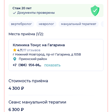
Стаж 20 лет
Документы проверены
вертебролог
невролог
мануальный терапевт
верт
Места приёма (1/2):
Клиника Тонус на Гагарина
4.7
217 отзывов
г Нижний Новгород, пр-кт Гагарина, д 105В
Приокский район
показать
+7 (904) 954-04-36
Стоимость приёма
4 300 ₽
Сеанс мануальной терапии
6 300 ₽