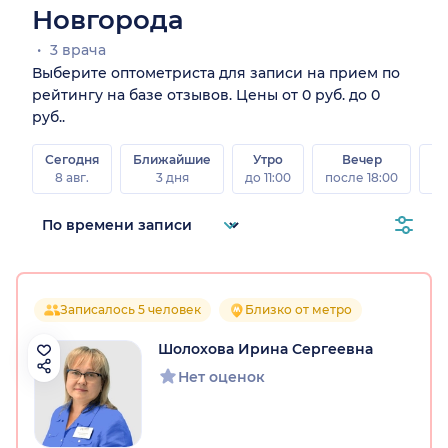
Новгорода
3 врача
Выберите оптометриста для записи на прием по
рейтингу на базе отзывов. Цены от 0 руб. до 0
руб..
Сегодня
Ближайшие
Утро
Вечер
В
8 авг.
3 дня
до 11:00
после 18:00
8 а
Записалось 5 человек
Близко от метро
Шолохова Ирина Сергеевна
Нет оценок