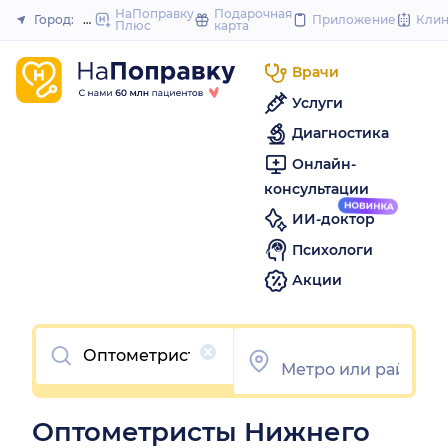
to
НаПоправку
Подарочная
Город:
Нижний Новгород
Приложение
Кли
Плюс
карта
Закрыть
content
Врачи
Услуги
Диагностика
Онлайн-
консультации
ИИ-доктор
Психологи
Акции
Очистить
Оптометристы Нижнего