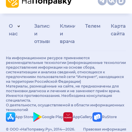
О
Запись
Клиникам
Телемедицина
Карта
нас
и
и
сайта
отзывы
врачам
На информационном ресурсе применяются
рекомендательные технологии (информационные технологии
предоставления информации на основе сбора,
систематизации и анализа сведений, относящихся к
предпочтениям пользователей сети "Интернет", находящихся
на территории Российской Федерации)
Материалы, размещённые на сайте, не предназначены для
постановки диагноза и лечения и не заменяют приём врача.
Имеются противопоказания. Необходима консультация
специалиста.
О деятельности, осуществляемой в области информационных
технологий
App Store
Google Play
AppGallery
RuStore
© ООО «НаПоправку.Ру», 2014—2026.
Правовая информация