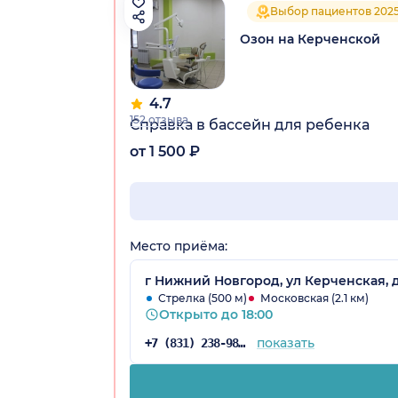
Выбор пациентов 202
Озон на Керченской
4.7
152 отзыва
Справка в бассейн для ребенка
от 1 500 ₽
Место приёма:
г Нижний Новгород, ул Керченская, 
Стрелка (500 м)
Московская (2.1 км)
Открыто до 18:00
показать
+7 (831) 238-98-81