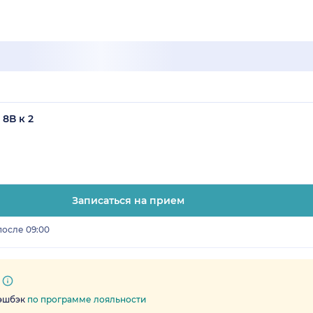
 8В к 2
Записаться на прием
после 09:00
кэшбэк
по программе лояльности