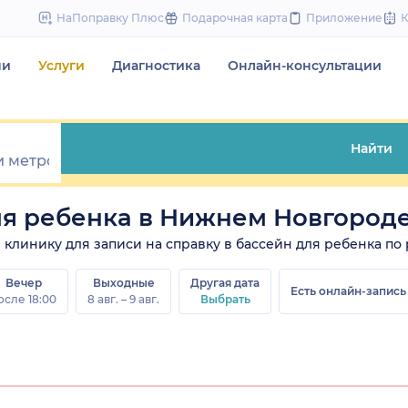
to
НаПоправку Плюс
Подарочная карта
Приложение
content
чи
Услуги
Диагностика
Онлайн-консультации
Найти
ля ребенка в Нижнем Новгород
те клинику для записи на справку в бассейн для ребенка по 
Вечер
Выходные
Другая дата
Есть онлайн-запись
осле 18:00
8 авг. – 9 авг.
Выбрать