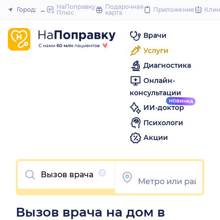
to
НаПоправку
Подарочная
Город:
Нижний Новгород
Приложение
Кли
Плюс
карта
Закрыть
content
Врачи
Услуги
Диагностика
Онлайн-
консультации
ИИ-доктор
Психологи
Акции
Очистить
Вызов врача на дом в