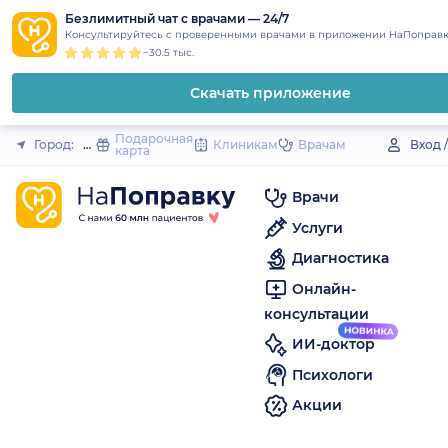
1
2
3
4
5
to
Безлимитный чат с врачами — 24/7
Закрыть
Консультируйтесь с проверенными врачами в приложении НаПоправк
content
~30.5 тыс.
Скачать приложение
Подарочная
Город:
Нолинск
Клиникам
Врачам
Вход 
карта
Врачи
Услуги
Диагностика
Онлайн-
консультации
ИИ-доктор
Психологи
Акции