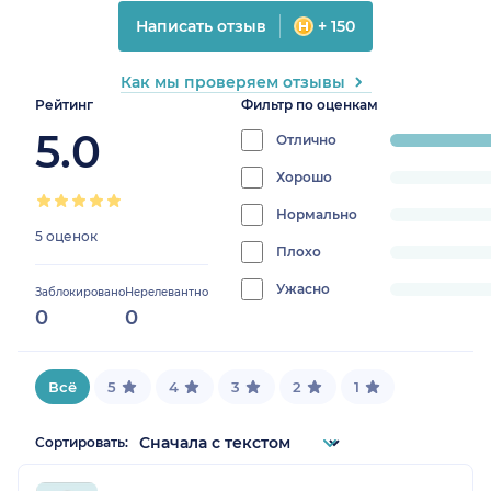
Написать отзыв
+ 150
Как мы проверяем отзывы
Рейтинг
Фильтр по оценкам
5.0
Отлично
progress:
100%
Хорошо
progress:
0%
Нормально
progress:
5 оценок
0%
Плохо
progress:
0%
Ужасно
progress:
Заблокировано
Нерелевантно
0
0
0%
Всё
5
4
3
2
1
Сортировать: