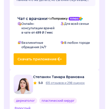
все разложил по полочкам, по каждой
проблем...
Чат с врачами
Онлайн-
Для всей семьи
консультации врачей
в чате
от 499 ₽ / мес
Безлимитные
В любом городе
обращения 24/7
Скачать приложение
Степанян Тамара Врамовна
5.0
615 отзывов
и
298 оценок
дерматолог
пластический хирург
Взрослый