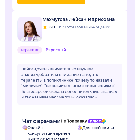
Махмутова Лейсан Идрисовна
5.0
1519 отзывов
и
604 оценки
терапевт
Взрослый
Лейсан,очень внимательно изучила
анализы,обратила внимание на то, что
терапевты в поликлинике почему то назвали
"мелочью" ,"не значительными повышениями".
Благодаря ей я сдала дополнительные анализы
и так называемая "мелочь" оказалась
..сахарным диабетом.Лейсан,спасибо Вам
огромное! Если бы не Вы не...
Чат с врачами
Онлайн-
Для всей семьи
консультации врачей
в чате
от 499 ₽ / мес