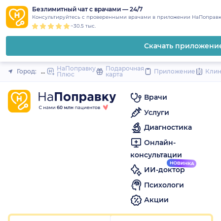
1
2
3
4
5
1
2
3
4
5
1
2
3
4
5
to
Безлимитный чат с врачами — 24/7
Закрыть
Консультируйтесь с проверенными врачами в приложении НаПоправк
content
~30.5 тыс.
Скачать приложени
НаПоправку
Подарочная
Город:
Новочебоксарск
Приложение
Кли
Плюс
карта
Врачи
Услуги
Диагностика
Онлайн-
консультации
ИИ-доктор
Психологи
Акции