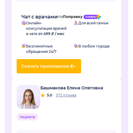
формата, но доктор моментально раз...
Чат с врачами
Онлайн-
Для всей семьи
консультации врачей
в чате
от 499 ₽ / мес
Безлимитные
В любом городе
обращения 24/7
Скачать приложение
Башмакова Елена Олеговна
5.0
372 отзыва
педиатр