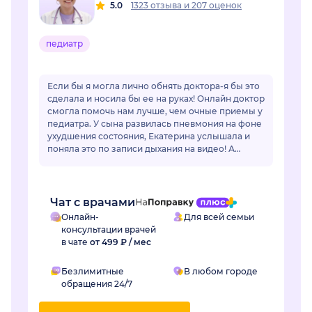
5.0
1323 отзыва
и
207 оценок
педиатр
Если бы я могла лично обнять доктора-я бы это
сделала и носила бы ее на руках! Онлайн доктор
смогла помочь нам лучше, чем очные приемы у
педиатра. У сына развилась пневмония на фоне
ухудшения состояния, Екатерина услышала и
поняла это по записи дыхания на видео! А
очный врач фонендоскопом не услышал...
Чат с врачами
Онлайн-
Для всей семьи
консультации врачей
в чате
от 499 ₽ / мес
Безлимитные
В любом городе
обращения 24/7