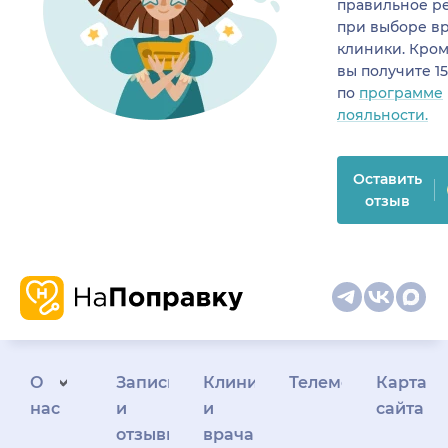
правильное р
при выборе в
клиники. Кром
вы получите 1
по
программе
лояльности.
Оставить
отзыв
О
Запись
Клиникам
Телемедицина
Карта
нас
и
и
сайта
отзывы
врачам