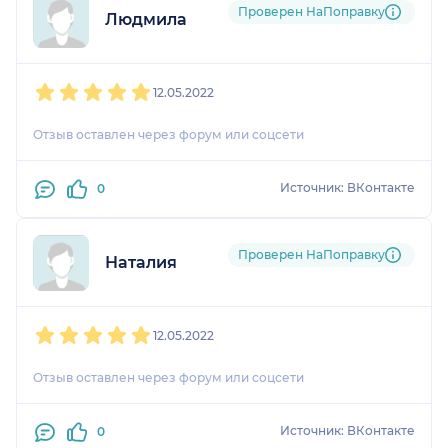
Проверен НаПоправку
Людмила
1
2
3
4
5
12.05.2022
Отзыв оставлен через форум или соцсети
Источник: ВКонтакте
0
Проверен НаПоправку
Наталия
1
2
3
4
5
12.05.2022
Отзыв оставлен через форум или соцсети
Источник: ВКонтакте
0