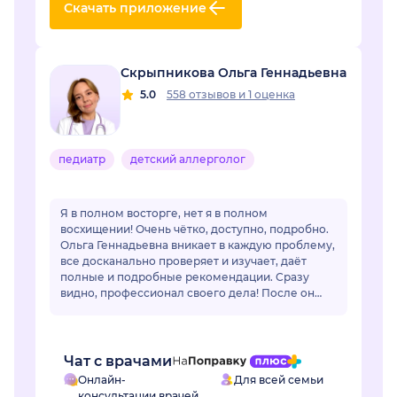
Скачать приложение
Скрыпникова Ольга Геннадьевна
5.0
558 отзывов
и
1 оценка
педиатр
детский аллерголог
Я в полном восторге, нет я в полном
восхищении! Очень чётко, доступно, подробно.
Ольга Геннадьевна вникает в каждую проблему,
все досканально проверяет и изучает, даёт
полные и подробные рекомендации. Сразу
видно, профессионал своего дела! После он
лайн общения очень захотелось попасть на
очный приё...
Чат с врачами
Онлайн-
Для всей семьи
консультации врачей