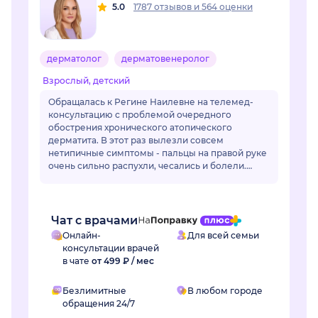
5.0
1787 отзывов
и
564 оценки
дерматолог
дерматовенеролог
Взрослый, детский
Обращалась к Регине Наилевне на телемед-
консультацию с проблемой очередного
обострения хронического атопического
дерматита. В этот раз вылезли совсем
нетипичные симптомы - пальцы на правой руке
очень сильно распухли, чесались и болели.
Отек длился уже неделю и сильно мешал жить.
Регина Наилевна назн...
Чат с врачами
Онлайн-
Для всей семьи
консультации врачей
в чате
от 499 ₽ / мес
Безлимитные
В любом городе
обращения 24/7