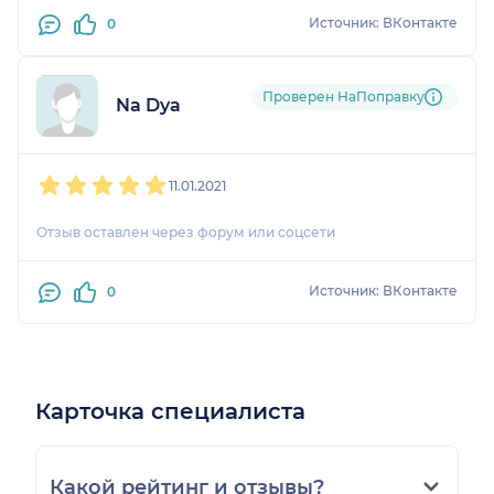
Источник: ВКонтакте
0
Проверен НаПоправку
Na Dya
1
2
3
4
5
11.01.2021
Отзыв оставлен через форум или соцсети
Источник: ВКонтакте
0
Карточка специалиста
Какой рейтинг и отзывы?