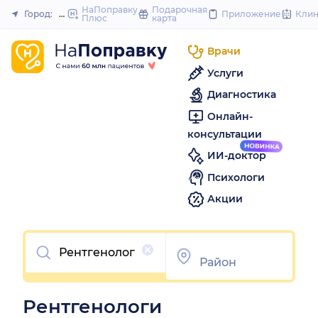
to
НаПоправку
Подарочная
Город:
Новочеркасск
Приложение
Кли
Плюс
карта
Закрыть
content
Врачи
Услуги
Диагностика
Онлайн-
консультации
ИИ-доктор
Психологи
Акции
Очистить
Рентгенологи