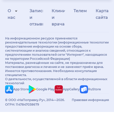
О
Запись
Клиникам
Телемедицина
Карта
нас
и
и
сайта
отзывы
врачам
На информационном ресурсе применяются
рекомендательные технологии (информационные технологии
предоставления информации на основе сбора,
систематизации и анализа сведений, относящихся к
предпочтениям пользователей сети "Интернет", находящихся
на территории Российской Федерации)
Материалы, размещённые на сайте, не предназначены для
постановки диагноза и лечения и не заменяют приём врача.
Имеются противопоказания. Необходима консультация
специалиста.
О деятельности, осуществляемой в области информационных
технологий
App Store
Google Play
AppGallery
RuStore
© ООО «НаПоправку.Ру», 2014—2026.
Правовая информация
ОГРН: 1147847038679