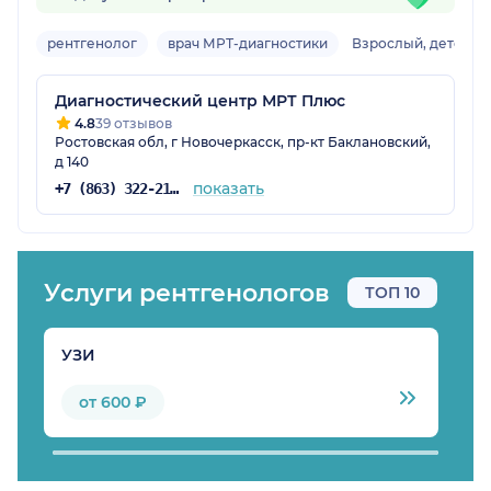
рентгенолог
врач МРТ-диагностики
Взрослый, детский
Диагностический центр МРТ Плюс
4.8
39 отзывов
Ростовская обл, г Новочеркасск, пр-кт Баклановский,
д 140
показать
+7 (863) 322-21-93
Услуги рентгенологов
ТОП 10
УЗИ
К
от 600 ₽