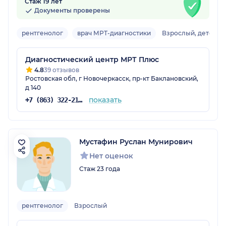
Стаж 19 лет
Документы проверены
рентгенолог
врач МРТ-диагностики
Взрослый, детский
Диагностический центр МРТ Плюс
4.8
39 отзывов
Ростовская обл, г Новочеркасск, пр-кт Баклановский,
д 140
показать
+7 (863) 322-21-93
Мустафин Руслан Мунирович
Нет оценок
Стаж 23 года
рентгенолог
Взрослый