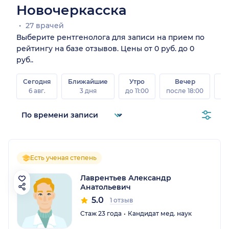
Новочеркасска
27 врачей
Выберите рентгенолога для записи на прием по
рейтингу на базе отзывов. Цены от 0 руб. до 0
руб..
Сегодня
Ближайшие
Утро
Вечер
В
6 авг.
3 дня
до 11:00
после 18:00
8 а
Есть ученая степень
Лаврентьев Александр
Анатольевич
5.0
1 отзыв
Стаж 23 года
Кандидат мед. наук