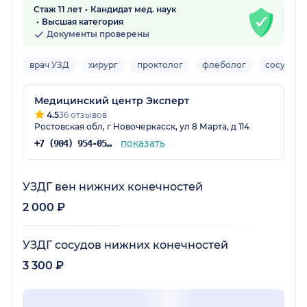
Стаж 11 лет
Кандидат мед. наук
Высшая категория
Документы проверены
врач УЗД
хирург
проктолог
флеболог
сосудист
Медицинский центр Эксперт
4.5
36 отзывов
Ростовская обл, г Новочеркасск, ул 8 Марта, д 114
показать
+7 (904) 954-05-32
УЗДГ вен нижних конечностей
2 000 ₽
УЗДГ сосудов нижних конечностей
3 300 ₽