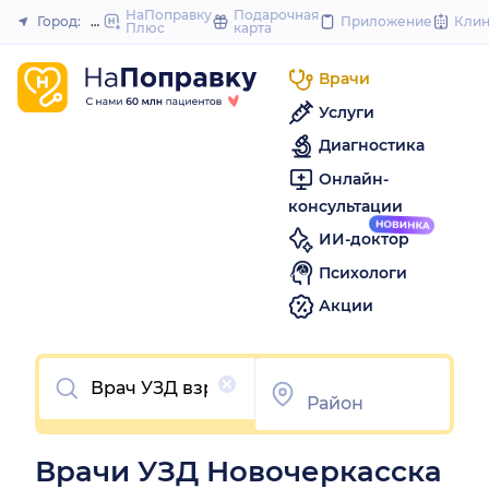
to
НаПоправку
Подарочная
Город:
Новочеркасск
Приложение
Кли
Плюс
карта
Закрыть
content
Врачи
Услуги
Диагностика
Онлайн-
консультации
ИИ-доктор
Психологи
Акции
Очистить
Врачи УЗД Новочеркасска