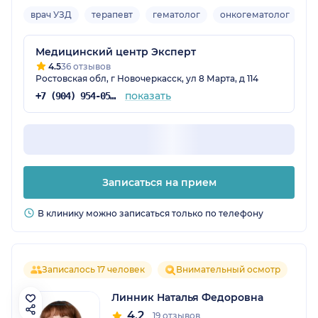
врач УЗД
терапевт
гематолог
онкогематолог
Вз
Медицинский центр Эксперт
4.5
36 отзывов
Ростовская обл, г Новочеркасск, ул 8 Марта, д 114
показать
+7 (904) 954-05-32
Записаться на прием
В клинику можно записаться только по телефону
Записалось 17 человек
Внимательный осмотр
Линник Наталья Федоровна
4.2
19 отзывов