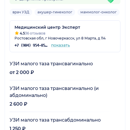
врач УЗД
акушер-гинеколог
маммолог-онколог
Вз
Медицинский центр Эксперт
4.5
36 отзывов
Ростовская обл, г Новочеркасск, ул 8 Марта, д 114
показать
+7 (904) 954-05-32
УЗИ малого таза трансвагинально
от 2 000 ₽
УЗИ малого таза трансвагинально (и
абдоминально)
2 600 ₽
УЗИ малого таза трансабдоминально
1 250 ₽