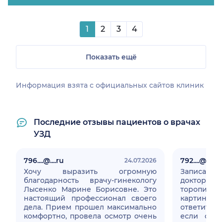
1
2
3
4
Показать ещё
Информация взята c официальных сайтов клиник
Последние отзывы пациентов о врачах
УЗД
796....@....ru
792....@....ru
24.07.2026
Хочу выразить огромную
Записалис
благодарность врачу-гинекологу
доктор п
Лысенко Марине Борисовне. Это
торопится
настоящий профессионал своего
картинку
дела. Прием прошел максимально
ответить 
комфортно, провела осмотр очень
если они