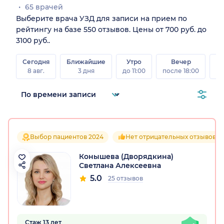
65 врачей
Выберите врача УЗД для записи на прием по
рейтингу на базе 550 отзывов. Цены от 700 руб. до
3100 руб..
Сегодня
Ближайшие
Утро
Вечер
В
8 авг.
3 дня
до 11:00
после 18:00
8 а
Выбор пациентов 2024
Нет отрицательных отзывов
Конышева (Дворядкина)
Светлана Алексеевна
5.0
25 отзывов
Стаж 13 лет