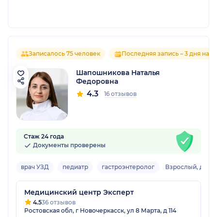
Записалось 75 человек
Последняя запись – 3 дня наза
Шапошникова Наталья
Федоровна
4.3
16 отзывов
Стаж 24 года
Документы проверены
врач УЗД
педиатр
гастроэнтеролог
Взрослый, детс
Медицинский центр Эксперт
4.5
36 отзывов
Ростовская обл, г Новочеркасск, ул 8 Марта, д 114